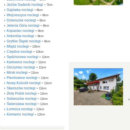
Jeżów Sudecki noclegi
~
7km
Gajówka noclegi
~
8km
Wojcieszyce noclegi
~
8km
Dziwiszów noclegi
~
8km
Jelenia Góra noclegi
~
8km
Kopaniec noclegi
~
9km
Antoniów noclegi
~
9km
Gryfów Śląski noclegi
~
9km
Mlądz noclegi
~
10km
Cieplice noclegi
~
10km
Sędziszowa noclegi
~
11km
Karłowice noclegi
~
11km
Górzyniec noclegi
~
11km
Mirsk noclegi
~
11km
Piechowice noclegi
~
11km
Nowy Kościół noclegi
~
11km
Staniszów noclegi
~
11km
Złoty Potok noclegi
~
11km
Sobieszów noclegi
~
11km
Świerzawa noclegi
~
12km
Łomnica noclegi
~
12km
Komarno noclegi
~
12km