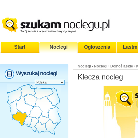
Start
Noclegi
Ogłoszenia
Lastm
Noclegi
Noclegi
Dolnośląskie
›
›
›
Wyszukaj noclegi
Klecza nocleg