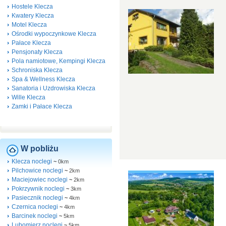
Hostele Klecza
Kwatery Klecza
Motel Klecza
Ośrodki wypoczynkowe Klecza
Pałace Klecza
Pensjonaty Klecza
Pola namiotowe, Kempingi Klecza
Schroniska Klecza
Spa & Wellness Klecza
Sanatoria i Uzdrowiska Klecza
Wille Klecza
Zamki i Pałace Klecza
W pobliżu
Klecza noclegi
~
0km
Pilchowice noclegi
~
2km
Maciejowiec noclegi
~
2km
Pokrzywnik noclegi
~
3km
Pasiecznik noclegi
~
4km
Czernica noclegi
~
4km
Barcinek noclegi
~
5km
Lubomierz noclegi
~
5km