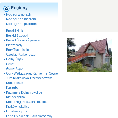
Regiony
Noclegi w górach
Noclegi nad morzem
Noclegi nad jeziorem
Beskid Niski
Beskid Sądecki
Beskid Śląski i Żywiecki
Bieszczady
Bory Tucholskie
Czeskie Karkonosze
Dolny Śląsk
Gorce
Górny Śląsk
Góry Wałbrzyskie, Kamienne, Sowie
Jura Krakowsko-Częstochowska
Karkonosze
Kaszuby
Kazimierz Dolny i okolice
Kielecczyzna
Kołobrzeg, Koszalin i okolica
Kraków i okolice
Lubelszczyzna
Łeba i Słowiński Park Narodowy