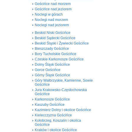
Gościńce nad morzem
Gościńce nad jeziorem
Noclegi w górach
Noclegi nad morzem
Noclegi nad jeziorem
Beskid Niski Gościńce
Beskid Sądecki Gościńce
Beskid Śląski i Żywiecki Gościńce
Bieszczady Gościńce
Bory Tucholskie Gościńce
Czeskie Karkonosze Gościńce
Dolny Śląsk Gościńce
Gorce Gościńce
Górny Śląsk Gościńce
Góry Wałbrzyskie, Kamienne, Sowie
Gościńce
Jura Krakowsko-Częstochowska
Gościńce
Karkonosze Gościńce
Kaszuby Gościńce
Kazimierz Dolny i okolice Gościńce
Kielecczyzna Gościńce
Kołobrzeg, Koszalin i okolica
Gościńce
Kraków i okolice Gościńce