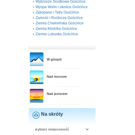
Wybrzeże Środkowe Gościńce
Wyspa Wolin i okolice Gościńce
Zakopane i Tatry Gościńce
Zamość i Roztocze Gościńce
Ziemia Chełmińska Gościńce
Ziemia Kłodzka Gościńce
Ziemia Lubuska Gościńce
W górach
Nad morzem
Nad jeziorem
Na skróty