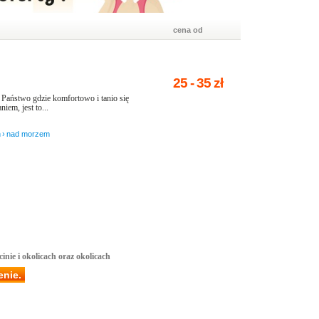
cena od
25
-
35
zł
aństwo gdzie komfortowo i tanio się
em, jest to...
h
›
nad morzem
inie i okolicach oraz okolicach
enie.