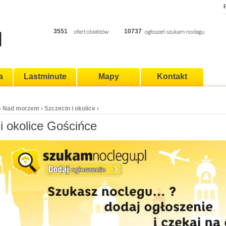
P
3551
10737
a
Lastminute
Mapy
Kontakt
Nad morzem
Szczecin i okolice
›
›
›
i okolice Gościńce