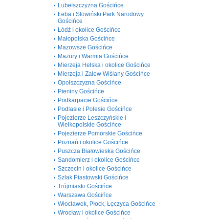
Lubelszczyzna Gościńce
Łeba i Słowiński Park Narodowy
Gościńce
Łódź i okolice Gościńce
Małopolska Gościńce
Mazowsze Gościńce
Mazury i Warmia Gościńce
Mierzeja Helska i okolice Gościńce
Mierzeja i Zalew Wiślany Gościńce
Opolszczyzna Gościńce
Pieniny Gościńce
Podkarpacie Gościńce
Podlasie i Polesie Gościńce
Pojezierze Leszczyńskie i
Wielkopolskie Gościńce
Pojezierze Pomorskie Gościńce
Poznań i okolice Gościńce
Puszcza Białowieska Gościńce
Sandomierz i okolice Gościńce
Szczecin i okolice Gościńce
Szlak Piastowski Gościńce
Trójmiasto Gościńce
Warszawa Gościńce
Włocławek, Płock, Łęczyca Gościńce
Wrocław i okolice Gościńce