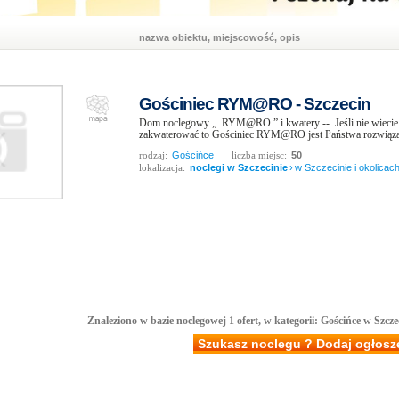
nazwa obiektu, miejscowość, opis
Gościniec RYM@RO - Szczecin
Dom noclegowy „ RYM@RO ” i kwatery -- Jeśli nie wiecie P
zakwaterować to Gościniec RYM@RO jest Państwa rozwiązani
rodzaj:
Gościńce
liczba miejsc:
50
lokalizacja:
noclegi w Szczecinie
›
w Szczecinie i okolicac
Znaleziono w bazie noclegowej 1 ofert, w kategorii: Gościńce w Szczec
Szukasz noclegu ? Dodaj ogłosz