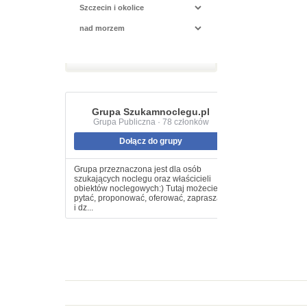
Grupa Szukamnoclegu.pl
Grupa Publiczna · 78 członków
Dołącz do grupy
Grupa przeznaczona jest dla osób
szukających noclegu oraz właścicieli
obiektów noclegowych:) Tutaj możecie
pytać, proponować, oferować, zapraszać
i dz...