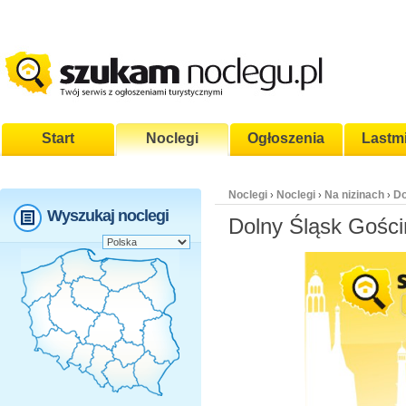
Start
Noclegi
Ogłoszenia
Lastm
Noclegi
Noclegi
Na nizinach
Do
›
›
›
Wyszukaj noclegi
Dolny Śląsk Gośc