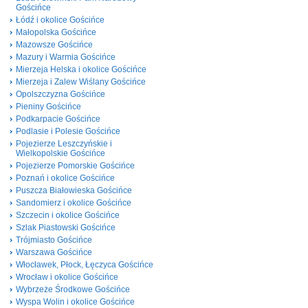
Gościńce
Łódź i okolice Gościńce
Małopolska Gościńce
Mazowsze Gościńce
Mazury i Warmia Gościńce
Mierzeja Helska i okolice Gościńce
Mierzeja i Zalew Wiślany Gościńce
Opolszczyzna Gościńce
Pieniny Gościńce
Podkarpacie Gościńce
Podlasie i Polesie Gościńce
Pojezierze Leszczyńskie i
Wielkopolskie Gościńce
Pojezierze Pomorskie Gościńce
Poznań i okolice Gościńce
Puszcza Białowieska Gościńce
Sandomierz i okolice Gościńce
Szczecin i okolice Gościńce
Szlak Piastowski Gościńce
Trójmiasto Gościńce
Warszawa Gościńce
Włocławek, Płock, Łęczyca Gościńce
Wrocław i okolice Gościńce
Wybrzeże Środkowe Gościńce
Wyspa Wolin i okolice Gościńce