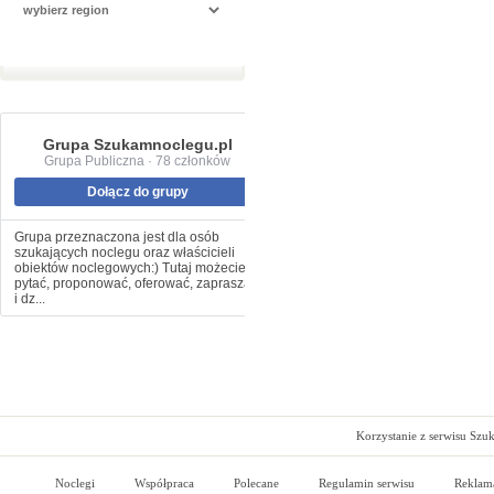
Grupa Szukamnoclegu.pl
Grupa Publiczna · 78 członków
Dołącz do grupy
Grupa przeznaczona jest dla osób
szukających noclegu oraz właścicieli
obiektów noclegowych:) Tutaj możecie
pytać, proponować, oferować, zapraszać
i dz...
Korzystanie z serwisu Szu
Noclegi
Współpraca
Polecane
Regulamin serwisu
Reklam