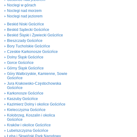
Noclegi w górach
Noclegi nad morzem
Noclegi nad jeziorem
Beskid Niski Gościńce
Beskid Sądecki Gościńce
Beskid Śląski i Żywiecki Gościńce
Bieszczady Gościńce
Bory Tucholskie Gościńce
Czeskie Karkonosze Gościńce
Dolny Śląsk Gościńce
Gorce Gościńce
Górny Śląsk Gościńce
Góry Wałbrzyskie, Kamienne, Sowie
Gościńce
Jura Krakowsko-Częstochowska
Gościńce
Karkonosze Gościńce
Kaszuby Gościńce
Kazimierz Dolny i okolice Gościńce
Kielecczyzna Gościńce
Kołobrzeg, Koszalin i okolica
Gościńce
Kraków i okolice Gościńce
Lubelszczyzna Gościńce
Łeba i Słowiński Park Narodowy