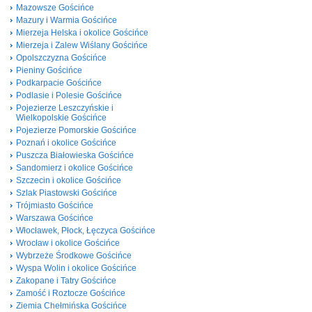
Mazowsze Gościńce
Mazury i Warmia Gościńce
Mierzeja Helska i okolice Gościńce
Mierzeja i Zalew Wiślany Gościńce
Opolszczyzna Gościńce
Pieniny Gościńce
Podkarpacie Gościńce
Podlasie i Polesie Gościńce
Pojezierze Leszczyńskie i
Wielkopolskie Gościńce
Pojezierze Pomorskie Gościńce
Poznań i okolice Gościńce
Puszcza Białowieska Gościńce
Sandomierz i okolice Gościńce
Szczecin i okolice Gościńce
Szlak Piastowski Gościńce
Trójmiasto Gościńce
Warszawa Gościńce
Włocławek, Płock, Łęczyca Gościńce
Wrocław i okolice Gościńce
Wybrzeże Środkowe Gościńce
Wyspa Wolin i okolice Gościńce
Zakopane i Tatry Gościńce
Zamość i Roztocze Gościńce
Ziemia Chełmińska Gościńce