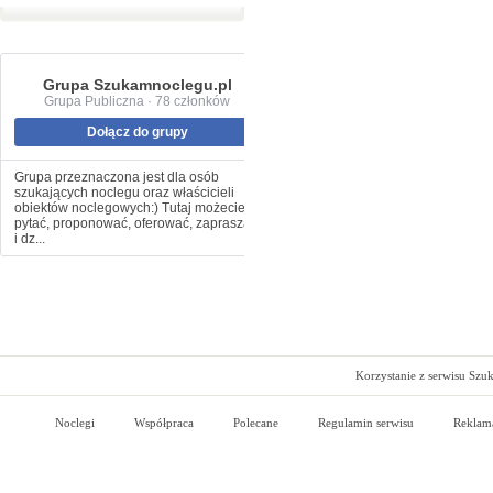
Grupa Szukamnoclegu.pl
Grupa Publiczna · 78 członków
Dołącz do grupy
Grupa przeznaczona jest dla osób
szukających noclegu oraz właścicieli
obiektów noclegowych:) Tutaj możecie
pytać, proponować, oferować, zapraszać
i dz...
Korzystanie z serwisu Szu
Noclegi
Współpraca
Polecane
Regulamin serwisu
Reklam