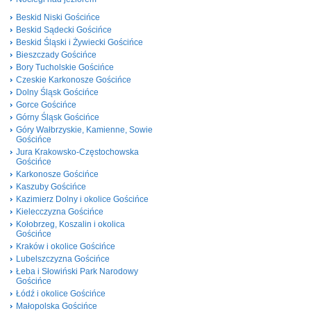
Beskid Niski Gościńce
Beskid Sądecki Gościńce
Beskid Śląski i Żywiecki Gościńce
Bieszczady Gościńce
Bory Tucholskie Gościńce
Czeskie Karkonosze Gościńce
Dolny Śląsk Gościńce
Gorce Gościńce
Górny Śląsk Gościńce
Góry Wałbrzyskie, Kamienne, Sowie
Gościńce
Jura Krakowsko-Częstochowska
Gościńce
Karkonosze Gościńce
Kaszuby Gościńce
Kazimierz Dolny i okolice Gościńce
Kielecczyzna Gościńce
Kołobrzeg, Koszalin i okolica
Gościńce
Kraków i okolice Gościńce
Lubelszczyzna Gościńce
Łeba i Słowiński Park Narodowy
Gościńce
Łódź i okolice Gościńce
Małopolska Gościńce