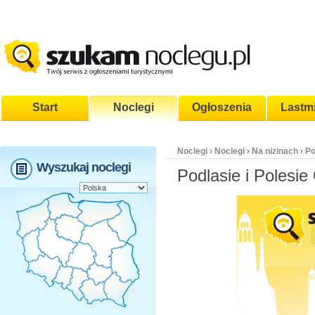
Start
Noclegi
Ogłoszenia
Lastm
Noclegi
Noclegi
Na nizinach
Po
›
›
›
Wyszukaj noclegi
Podlasie i Polesie