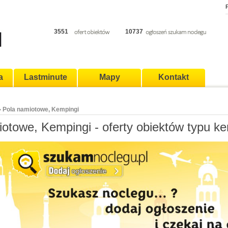
P
3551
10737
a
Lastminute
Mapy
Kontakt
Pola namiotowe, Kempingi
›
otowe, Kempingi - oferty obiektów typu k