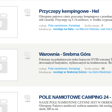
Przyczepy kempingowe - Hel
Oferujemy państwu cztery przyczepy kempingowe z przedn
stół i krzesła. Przyczepy są 3 i 4-osobowe, w środku wyposa
rodzaj:
Pola namiotowe, Kempingi
liczba miejsc:
0
lokalizacja:
noclegi na Helu
›
na Mierzei Helskiej
›
nad mor
Warownia - Srebrna Góra
Położony na południowym stoku bojowym XVIII-wiecznej T
drewnianych budynków, stylizowanych na średniowiecze. Bep
rodzaj:
Pola namiotowe, Kempingi
liczba miejsc:
40
lokalizacja:
noclegi w Srebrnej Górze
›
na Ziemi Kłodzkiej
›
POLE NAMIOTOWE CAMPING 24 - M
NASZE POLE NAMIOTOWE CZYNNE JEST W OKRESI
Oferujemy Państwu możliwość rozbicia namiotów lub nocleg
około 300 m od...