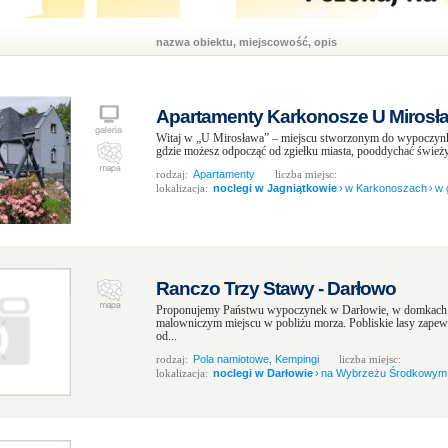
nazwa obiektu, miejscowość, opis
Apartamenty Karkonosze U Mirosła
Witaj w „U Mirosława” – miejscu stworzonym do wypoczynk
gdzie możesz odpocząć od zgiełku miasta, pooddychać świeży
rodzaj:
Apartamenty
liczba miejsc:
lokalizacja:
noclegi w Jagniątkowie
›
w Karkonoszach
›
w 
Ranczo Trzy Stawy - Darłowo
Proponujemy Państwu wypoczynek w Darłowie, w domkach 
malowniczym miejscu w pobliżu morza. Pobliskie lasy zapew
od...
rodzaj:
Pola namiotowe, Kempingi
liczba miejsc:
lokalizacja:
noclegi w Darłowie
›
na Wybrzeżu Środkowym