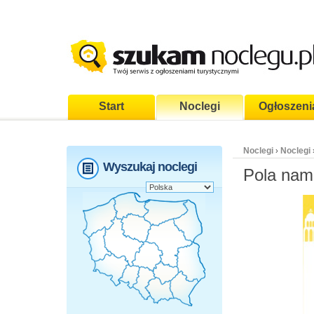
Start
Noclegi
Ogłoszeni
Noclegi
Noclegi
›
Wyszukaj noclegi
Pola nami