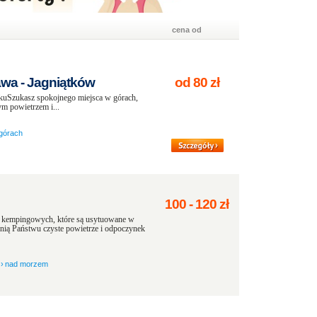
cena od
wa - Jagniątków
od
80
zł
uSzukasz spokojnego miejsca w górach,
m powietrzem i...
górach
100
-
120
zł
kempingowych, które są usytuowane w
nią Państwu czyste powietrze i odpoczynek
›
nad morzem