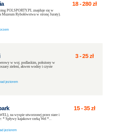
ia
18
-
280
zł
 POLSPORTY.PL znajduje się w
 za Muzeum Rybołówstwa w stronę Juraty).
orzem
i
3
-
25
zł
perowy w woj. podlaskim, położony w
zary zieleni, akwen wodny i czyste
nad jeziorem
bark
15
-
35
zł
 na wyspie utworzonej przez stare i
e: * Spływy kajakowe rzeką Wel *...
ad jeziorem