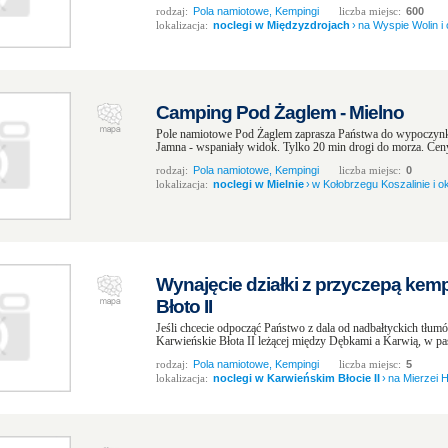
rodzaj:
Pola namiotowe, Kempingi
liczba miejsc:
600
lokalizacja:
noclegi w Międzyzdrojach
›
na Wyspie Wolin i 
Camping Pod Żaglem - Mielno
Pole namiotowe Pod Żaglem zaprasza Państwa do wypoczynku
Jamna - wspaniały widok. Tylko 20 min drogi do morza. Ceny 
rodzaj:
Pola namiotowe, Kempingi
liczba miejsc:
0
lokalizacja:
noclegi w Mielnie
›
w Kołobrzegu Koszalinie i ok
Wynajęcie działki z przyczepą kem
Błoto II
Jeśli chcecie odpocząć Państwo z dala od nadbałtyckich tłu
Karwieńskie Błota II leżącej między Dębkami a Karwią, w pa
rodzaj:
Pola namiotowe, Kempingi
liczba miejsc:
5
lokalizacja:
noclegi w Karwieńskim Błocie II
›
na Mierzei H