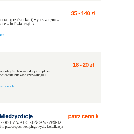
35
-
140
zł
amiotam (przedsionkami) wyposażonymi w
żone w lodówkę, czajnik...
zem
18
-
20
zł
wierdzy Srebrnogórskiej kompleks
ośrednia bliskość czerwonego i...
w górach
iędzyzdroje
patrz cennik
E OD 1 MAJA DO KOŃCA WRZEŚNIA.
i w przyczepach kempingowych. Lokalizacja