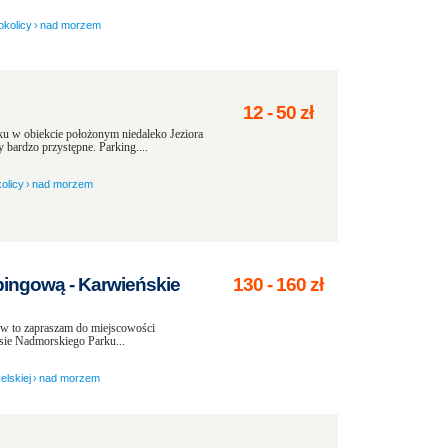
okolicy
›
nad morzem
12
-
50
zł
 w obiekcie położonym niedaleko Jeziora
bardzo przystępne. Parking....
olicy
›
nad morzem
pingową - Karwieńskie
130
-
160
zł
mów to zapraszam do miejscowości
sie Nadmorskiego Parku...
elskiej
›
nad morzem