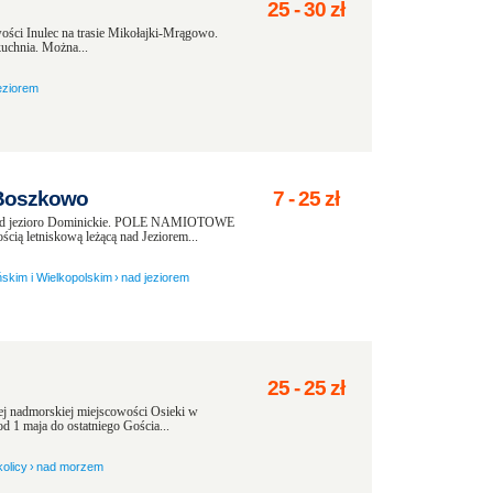
25
-
30
zł
wości Inulec na trasie Mikołajki-Mrągowo.
kuchnia. Można...
eziorem
 Boszkowo
7
-
25
zł
 jezioro Dominickie. POLE NAMIOTOWE
 letniskową leżącą nad Jeziorem...
skim i Wielkopolskim
›
nad jeziorem
25
-
25
zł
nadmorskiej miejscowości Osieki w
d 1 maja do ostatniego Gościa...
kolicy
›
nad morzem