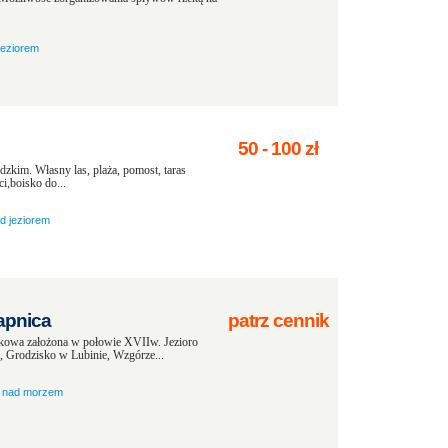
jeziorem
50
-
100
zł
zkim. Własny las, plaża, pomost, taras
i,boisko do...
d jeziorem
pnica
patrz cennik
iskowa założona w połowie XVIIw. Jezioro
, Grodzisko w Lubinie, Wzgórze...
nad morzem