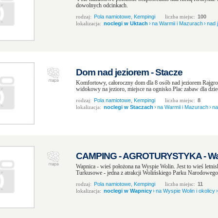
dowolnych odcinkach.
rodzaj:
Pola namiotowe, Kempingi
liczba miejsc:
100
lokalizacja:
noclegi w Uktach
›
na Warmii i Mazurach
›
nad 
Dom nad jeziorem - Stacze
Komfortowy, całoroczny dom dla 8 osób nad jeziorem Rajgrod
widokowy na jezioro, miejsce na ognisko.Plac zabaw dla dziec
rodzaj:
Pola namiotowe, Kempingi
liczba miejsc:
8
lokalizacja:
noclegi w Staczach
›
na Warmii i Mazurach
›
na
CAMPING - AGROTURYSTYKA - Wa
Wapnica - wieś położona na Wyspie Wolin. Jest to wieś letn
Turkusowe - jedna z atrakcji Wolińskiego Parku Narodowego
rodzaj:
Pola namiotowe, Kempingi
liczba miejsc:
11
lokalizacja:
noclegi w Wapnicy
›
na Wyspie Wolin i okolicy
›