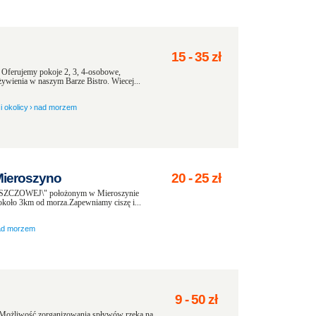
15
-
35
zł
Oferujemy pokoje 2, 3, 4-osobowe,
wienia w naszym Barze Bistro. Wiecej...
i okolicy
›
nad morzem
ieroszyno
20
-
25
zł
USZCZOWEJ\" położonym w Mieroszynie
 około 3km od morza.Zapewniamy ciszę i...
ad morzem
9
-
50
zł
 Możliwość zorganizowania spływów rzeką na