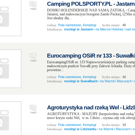
Camping POLSPORTY.PL - Jastarn
DOMKI HOLENDERSKIE NAD SAMĄ ZATOKĄ - Camping
Jastarni, nad malowniczym brzegiem Zatoki Puckiej, (250m
Jest idealny dla...
rodzaj:
Pola namiotowe, Kempingi
liczba miejsc:
40
lokalizacja:
noclegi w Jastarni
›
na Mierzei Helskiej
›
nad m
Eurocamping OSiR nr 133 - Suwałk
EurocampingOSiR nr. 133 Najnowocześniejszy parking cam
malowniczym punkcie Suwałk przy Zalewie Arkadia. Duży obs
powietrze...
rodzaj:
Pola namiotowe, Kempingi
liczba miejsc:
42
lokalizacja:
noclegi w Suwałkach
›
na Warmii i Mazurach
›
Agroturystyka nad rzeką Wel - Lidz
AGROTURYSTYKA - MAZURY (bezpośrednio nad rzeką WEL),
nowe koryto rzeki Wel, w m. Cibórz - czynna cały rok oferuj
rodzaj:
Pola namiotowe, Kempingi
liczba miejsc:
10
lokalizacja:
noclegi w Lidzbarku
›
na Warmii i Mazurach
›
n