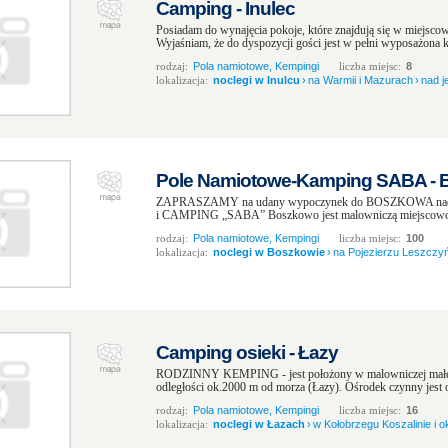
Camping - Inulec
Posiadam do wynajęcia pokoje, które znajdują się w miejsco
Wyjaśniam, że do dyspozycji gości jest w pełni wyposażona 
rodzaj:
Pola namiotowe, Kempingi
liczba miejsc:
8
lokalizacja:
noclegi w Inulcu
›
na Warmii i Mazurach
›
nad j
Pole Namiotowe-Kamping SABA -
ZAPRASZAMY na udany wypoczynek do BOSZKOWA nad
i CAMPING „SABA” Boszkowo jest malowniczą miejscowością
rodzaj:
Pola namiotowe, Kempingi
liczba miejsc:
100
lokalizacja:
noclegi w Boszkowie
›
na Pojezierzu Leszczyń
Camping osieki - Łazy
RODZINNY KEMPING - jest położony w malowniczej małej 
odległości ok.2000 m od morza (Łazy). Ośrodek czynny jest o
rodzaj:
Pola namiotowe, Kempingi
liczba miejsc:
16
lokalizacja:
noclegi w Łazach
›
w Kołobrzegu Koszalinie i o