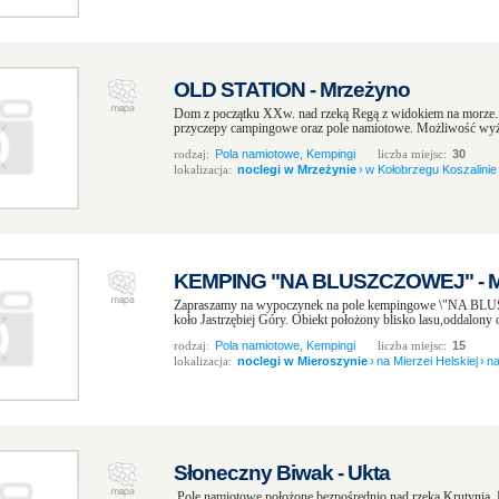
OLD STATION - Mrzeżyno
Dom z początku XXw. nad rzeką Regą z widokiem na morze. 
przyczepy campingowe oraz pole namiotowe. Możliwość wyży
rodzaj:
Pola namiotowe, Kempingi
liczba miejsc:
30
lokalizacja:
noclegi w Mrzeżynie
›
w Kołobrzegu Koszalinie 
KEMPING "NA BLUSZCZOWEJ" - M
Zapraszamy na wypoczynek na pole kempingowe \"NA BL
koło Jastrzębiej Góry. Obiekt położony blisko lasu,oddalony
rodzaj:
Pola namiotowe, Kempingi
liczba miejsc:
15
lokalizacja:
noclegi w Mieroszynie
›
na Mierzei Helskiej
›
n
Słoneczny Biwak - Ukta
Pole namiotowe położone bezpośrednio nad rzeką Krutynia.