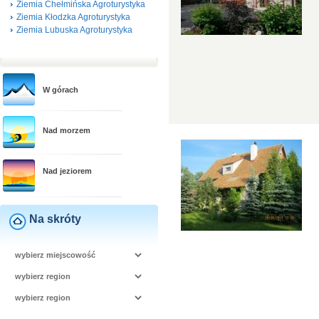
Ziemia Chełmińska Agroturystyka
Ziemia Kłodzka Agroturystyka
Ziemia Lubuska Agroturystyka
W górach
Nad morzem
Nad jeziorem
Na skróty