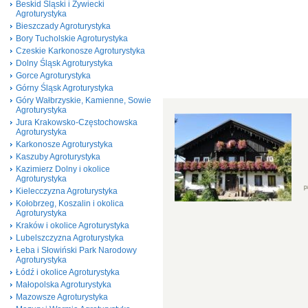
Beskid Śląski i Żywiecki
Agroturystyka
Bieszczady Agroturystyka
Bory Tucholskie Agroturystyka
Czeskie Karkonosze Agroturystyka
Dolny Śląsk Agroturystyka
Gorce Agroturystyka
Górny Śląsk Agroturystyka
Góry Wałbrzyskie, Kamienne, Sowie
Agroturystyka
Jura Krakowsko-Częstochowska
Agroturystyka
Karkonosze Agroturystyka
Kaszuby Agroturystyka
Kazimierz Dolny i okolice
Agroturystyka
Kielecczyzna Agroturystyka
Kołobrzeg, Koszalin i okolica
Agroturystyka
Kraków i okolice Agroturystyka
Lubelszczyzna Agroturystyka
Łeba i Słowiński Park Narodowy
Agroturystyka
Łódź i okolice Agroturystyka
Małopolska Agroturystyka
Mazowsze Agroturystyka