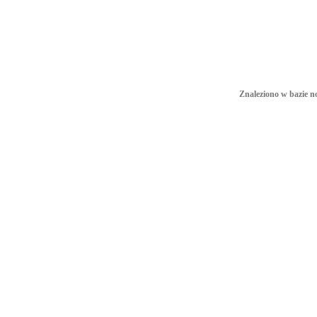
Znaleziono w bazie no