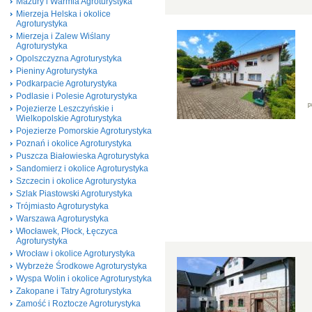
Mazury i Warmia Agroturystyka
Mierzeja Helska i okolice
Agroturystyka
Mierzeja i Zalew Wiślany
Agroturystyka
Opolszczyzna Agroturystyka
Pieniny Agroturystyka
Podkarpacie Agroturystyka
Podlasie i Polesie Agroturystyka
Pojezierze Leszczyńskie i
Wielkopolskie Agroturystyka
Pojezierze Pomorskie Agroturystyka
Poznań i okolice Agroturystyka
Puszcza Białowieska Agroturystyka
Sandomierz i okolice Agroturystyka
Szczecin i okolice Agroturystyka
Szlak Piastowski Agroturystyka
Trójmiasto Agroturystyka
Warszawa Agroturystyka
Włocławek, Płock, Łęczyca
Agroturystyka
Wrocław i okolice Agroturystyka
Wybrzeże Środkowe Agroturystyka
Wyspa Wolin i okolice Agroturystyka
Zakopane i Tatry Agroturystyka
Zamość i Roztocze Agroturystyka