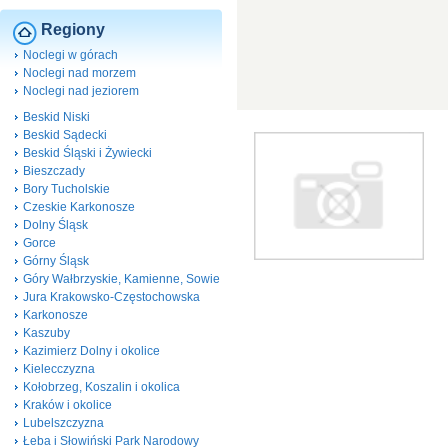
Regiony
Noclegi w górach
Noclegi nad morzem
Noclegi nad jeziorem
Beskid Niski
Beskid Sądecki
Beskid Śląski i Żywiecki
Bieszczady
Bory Tucholskie
Czeskie Karkonosze
Dolny Śląsk
Gorce
Górny Śląsk
Góry Wałbrzyskie, Kamienne, Sowie
Jura Krakowsko-Częstochowska
Karkonosze
Kaszuby
Kazimierz Dolny i okolice
Kielecczyzna
Kołobrzeg, Koszalin i okolica
Kraków i okolice
Lubelszczyzna
Łeba i Słowiński Park Narodowy