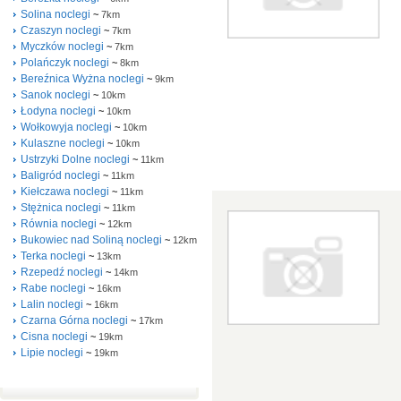
Solina noclegi
~
7km
Czaszyn noclegi
~
7km
Myczków noclegi
~
7km
Polańczyk noclegi
~
8km
Bereźnica Wyżna noclegi
~
9km
Sanok noclegi
~
10km
Łodyna noclegi
~
10km
Wołkowyja noclegi
~
10km
Kulaszne noclegi
~
10km
Ustrzyki Dolne noclegi
~
11km
Baligród noclegi
~
11km
Kiełczawa noclegi
~
11km
Stężnica noclegi
~
11km
Równia noclegi
~
12km
Bukowiec nad Soliną noclegi
~
12km
Terka noclegi
~
13km
Rzepedź noclegi
~
14km
Rabe noclegi
~
16km
Lalin noclegi
~
16km
Czarna Górna noclegi
~
17km
Cisna noclegi
~
19km
Lipie noclegi
~
19km