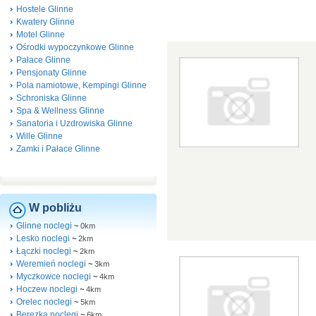
Hostele Glinne
Kwatery Glinne
Motel Glinne
Ośrodki wypoczynkowe Glinne
Pałace Glinne
Pensjonaty Glinne
Pola namiotowe, Kempingi Glinne
Schroniska Glinne
Spa & Wellness Glinne
Sanatoria i Uzdrowiska Glinne
Wille Glinne
Zamki i Pałace Glinne
W pobliżu
Glinne noclegi
~
0km
Lesko noclegi
~
2km
Łączki noclegi
~
2km
Weremień noclegi
~
3km
Myczkowce noclegi
~
4km
Hoczew noclegi
~
4km
Orelec noclegi
~
5km
Berezka noclegi
~
6km