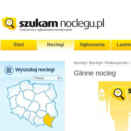
Start
Noclegi
Ogłoszenia
Lastm
Noclegi
Noclegi
Podkarpackie
›
›
›
Wyszukaj noclegi
Glinne nocleg