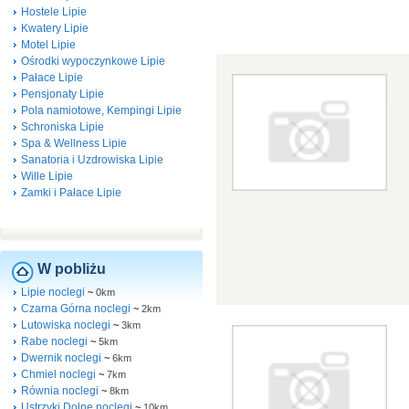
Hostele Lipie
Kwatery Lipie
Motel Lipie
Ośrodki wypoczynkowe Lipie
Pałace Lipie
Pensjonaty Lipie
Pola namiotowe, Kempingi Lipie
Schroniska Lipie
Spa & Wellness Lipie
Sanatoria i Uzdrowiska Lipie
Wille Lipie
Zamki i Pałace Lipie
W pobliżu
Lipie noclegi
~
0km
Czarna Górna noclegi
~
2km
Lutowiska noclegi
~
3km
Rabe noclegi
~
5km
Dwernik noclegi
~
6km
Chmiel noclegi
~
7km
Równia noclegi
~
8km
Ustrzyki Dolne noclegi
~
10km