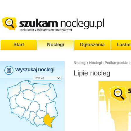
Start
Noclegi
Ogłoszenia
Lastm
Noclegi
Noclegi
Podkarpackie
›
›
›
Wyszukaj noclegi
Lipie nocleg