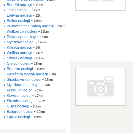
Bereżki noclegi
~
11km
Terka noclegi
~
12km
Łodyna noclegi
~
12km
Solina noclegi
~
13km
Bukowiec nad Soliną noclegi
~
13km
Wołkowyja noclegi
~
13km
Polańczyk noclegi
~
13km
Myczków noclegi
~
14km
Kalnica noclegi
~
14km
Wetlina noclegi
~
14km
Smerek noclegi
~
15km
Orelec noclegi
~
15km
Berezka noclegi
~
15km
Bereźnica Wyżna noclegi
~
16km
Strzebowiska noclegi
~
16km
Myczkowce noclegi
~
16km
Przysłup noclegi
~
16km
Krzywe noclegi
~
17km
Stężnica noclegi
~
17km
Cisna noclegi
~
18km
Baligród noclegi
~
19km
Łączki noclegi
~
19km