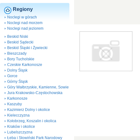
Regiony
Noclegi w górach
Noclegi nad morzem
Noclegi nad jeziorem
Beskid Niski
Beskid Sądecki
Beskid Śląski i Żywiecki
Bieszczady
Bory Tucholskie
Czeskie Karkonosze
Dolny Śląsk
Gorce
Górny Śląsk
Góry Wałbrzyskie, Kamienne, Sowie
Jura Krakowsko-Częstochowska
Karkonosze
Kaszuby
Kazimierz Dolny i okolice
Kielecczyzna
Kołobrzeg, Koszalin i okolica
Kraków i okolice
Lubelszczyzna
Łeba i Słowiński Park Narodowy