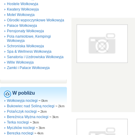
Hostele Wołkowyja
Kwatery Wołkowyja
Motel Wołkowyja
Ośrodki wypoczynkowe Wołkowyja
Pałace Wołkowyja
Pensjonaty Wołkowyja
Pola namiotowe, Kempingi
Wołkowyja
Schroniska Wołkowyja
Spa & Wellness Wołkowyja
Sanatoria i Uzdrowiska Wołkowyja
Wille Wołkowyja
Zamki i Pałace Wołkowyja
W pobliżu
Wołkowyja noclegi
~
0km
Bukowiec nad Soliną noclegi
~
2km
Polańczyk noclegi
~
2km
Bereźnica Wyżna noclegi
~
3km
Terka noclegi
~
3km
Myczków noclegi
~
3km
Berezka noclegi
~
4km