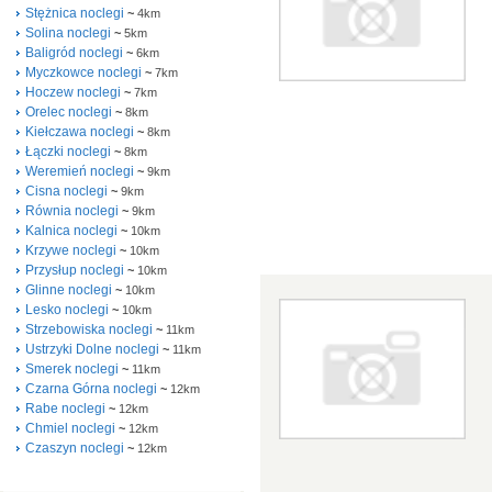
Stężnica noclegi
~
4km
Solina noclegi
~
5km
Baligród noclegi
~
6km
Myczkowce noclegi
~
7km
Hoczew noclegi
~
7km
Orelec noclegi
~
8km
Kiełczawa noclegi
~
8km
Łączki noclegi
~
8km
Weremień noclegi
~
9km
Cisna noclegi
~
9km
Równia noclegi
~
9km
Kalnica noclegi
~
10km
Krzywe noclegi
~
10km
Przysłup noclegi
~
10km
Glinne noclegi
~
10km
Lesko noclegi
~
10km
Strzebowiska noclegi
~
11km
Ustrzyki Dolne noclegi
~
11km
Smerek noclegi
~
11km
Czarna Górna noclegi
~
12km
Rabe noclegi
~
12km
Chmiel noclegi
~
12km
Czaszyn noclegi
~
12km