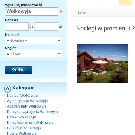
Wyszukaj miejscowość
fotka
Cena od
do
zł
Noclegi w promieniu 
Kategoria
Region
Kategorie
Noclegi Wołkowyja
Agroturystyka Wołkowyja
Apartamenty Wołkowyja
Domy do wynajęcia Wołkowyja
Domki Wołkowyja
Domy wczasowe Wołkowyja
Gościńce Wołkowyja
Hotele Wołkowyja