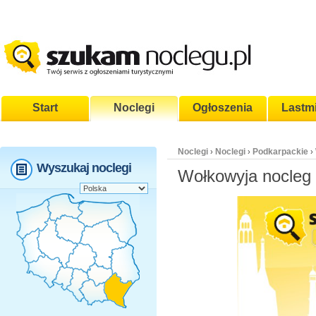
Start
Noclegi
Ogłoszenia
Lastm
Noclegi
Noclegi
Podkarpackie
›
›
›
Wyszukaj noclegi
Wołkowyja nocleg