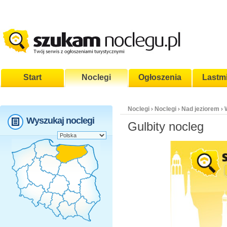
Start
Noclegi
Ogłoszenia
Lastm
Noclegi
Noclegi
Nad jeziorem
›
›
›
Wyszukaj noclegi
Gulbity nocleg