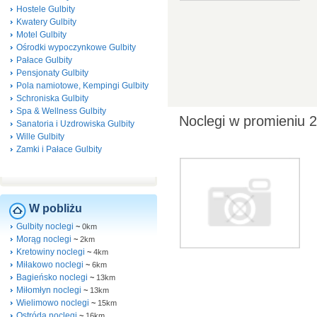
Hostele Gulbity
Kwatery Gulbity
Motel Gulbity
Ośrodki wypoczynkowe Gulbity
Pałace Gulbity
Pensjonaty Gulbity
Pola namiotowe, Kempingi Gulbity
Schroniska Gulbity
Spa & Wellness Gulbity
Noclegi w promieniu 
Sanatoria i Uzdrowiska Gulbity
Wille Gulbity
Zamki i Pałace Gulbity
W pobliżu
Gulbity noclegi
~
0km
Morąg noclegi
~
2km
Kretowiny noclegi
~
4km
Miłakowo noclegi
~
6km
Bagieńsko noclegi
~
13km
Miłomłyn noclegi
~
13km
Wielimowo noclegi
~
15km
Ostróda noclegi
~
16km