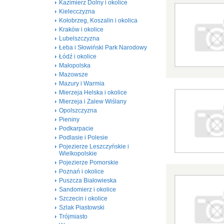
Kazimierz Dolny i okolice
Kielecczyzna
Kołobrzeg, Koszalin i okolica
Kraków i okolice
Lubelszczyzna
Łeba i Słowiński Park Narodowy
Łódź i okolice
Małopolska
Mazowsze
Mazury i Warmia
Mierzeja Helska i okolice
Mierzeja i Zalew Wiślany
Opolszczyzna
Pieniny
Podkarpacie
Podlasie i Polesie
Pojezierze Leszczyńskie i
Wielkopolskie
Pojezierze Pomorskie
Poznań i okolice
Puszcza Białowieska
Sandomierz i okolice
Szczecin i okolice
Szlak Piastowski
Trójmiasto