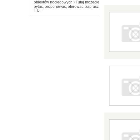
obiektów noclegowych:) Tutaj możecie
pytać, proponować, oferować, zapraszać
i dz...