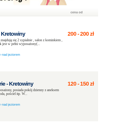
cena od
 Kretowiny
200
-
200
zł
jdują się 2 sypialnie , salon z kominkiem ,
k jest w pełni wyposażony(...
›
nad jeziorem
ie - Kretowiny
120
-
150
zł
posażony, posiada pokój dzienny z aneksem
da, pościel itp. W...
›
nad jeziorem