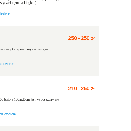
ydzielonym parkingiem),...
 jeziorem
250
-
250
zł
o
ra i lasy to zapraszamy do naszego
ad jeziorem
210
-
250
zł
.Do jeziora 100m.Dom jest wyposazony we
ad jeziorem