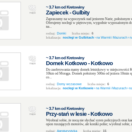
~ 3.7 km od Kretowiny
Zapiecek - Gulbity
Zapraszamy na wypoczynek nad jeziorem Narie, położonym w
Oferujemy noclegi w piętrowym, wygodnie wyposażonym do
na...
rodzaj:
Domki
liczba miejsc:
6
lokalizacja:
noclegi w Gulbitach
›
na Warmii i Mazurach
›
n
~ 3.7 km od Kretowiny
Domek Kotkowo - Kotkowo
Do zaoferowania mamy domek letniskowy w miejscowości
10km od Morąga. Domek położony 500m od jeziora 10min spa
co...
rodzaj:
Domy wczasowe
liczba miejsc:
6
lokalizacja:
noclegi w Kotkowie
›
na Warmii i Mazurach
›
n
~ 3.7 km od Kretowiny
Przy-stań w lesie - Kotkowo
Wyobraź sobie, że nocą nie słychać syren policyjnych oraz k
opon ruszających motorów, ale koniki polne; wyobraź sobie, ż
rodzaj:
Agroturystyka
liczba miejsc:
15