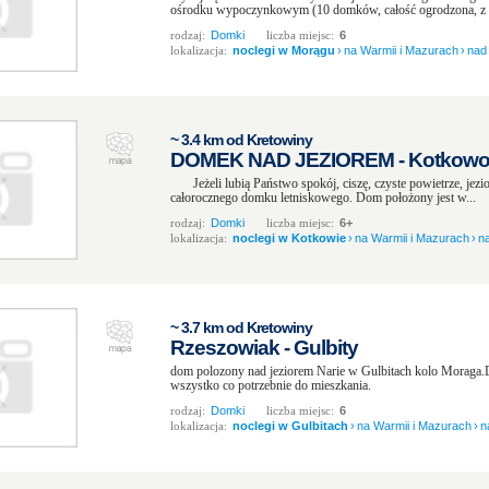
ośrodku wypoczynkowym (10 domków, całość ogrodzona, z w
rodzaj:
Domki
liczba miejsc:
6
lokalizacja:
noclegi w Morągu
›
na Warmii i Mazurach
›
nad
~ 3.4 km od Kretowiny
DOMEK NAD JEZIOREM - Kotkow
Jeżeli lubią Państwo spokój, ciszę, czyste powietrze, jezio
całorocznego domku letniskowego. Dom położony jest w...
rodzaj:
Domki
liczba miejsc:
6+
lokalizacja:
noclegi w Kotkowie
›
na Warmii i Mazurach
›
n
~ 3.7 km od Kretowiny
Rzeszowiak - Gulbity
dom polozony nad jeziorem Narie w Gulbitach kolo Moraga
wszystko co potrzebnie do mieszkania.
rodzaj:
Domki
liczba miejsc:
6
lokalizacja:
noclegi w Gulbitach
›
na Warmii i Mazurach
›
n