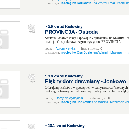
lokalizacja:
noclegi w Kotkowie
›
na Warmii i Mazurach
›
n
~ 5.9 km od Kretowiny
PROVINCJA - Ostróda
Szukają Państwo ciszy i spokoju? Zapraszamy na Mazury. Jezi
atrakcje. Gospodarstwo Agroturystyczne PROVINCJA.
rodzaj:
Agroturystyka
liczba miejsc:
0
lokalizacja:
noclegi w Ostródzie
›
na Warmii i Mazurach
›
n
~ 9.8 km od Kretowiny
Piękny dom drewniany - Jonkowo
Oferujemy Państwu wypoczynek w samym sercu "zielonych p
historią, położony w malowniczej okolicy wśród lasów i łąk, 
rodzaj:
Domy do wynajęcia
liczba miejsc:
8
lokalizacja:
noclegi w Jonkowie
›
na Warmii i Mazurach
›
n
~ 10.1 km od Kretowiny