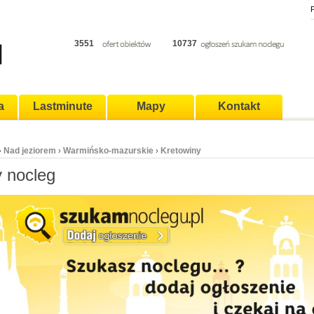
P
3551
10737
a
Lastminute
Mapy
Kontakt
Nad jeziorem
Warmińsko-mazurskie
Kretowiny
›
›
›
y nocleg