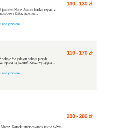
130
-
130
zł
eziorem Narie. Jezioro bardzo czyste, z
osobowe łóżka, łazienka,...
›
nad jeziorem
110
-
170
zł
 2 pokoje #w jednym pokoju piecyk
 wprost na jezioro# Koszt wynajęcia:...
›
nad jeziorem
200
-
200
zł
 Morąg. Domek umiejscowiony jest w byłym