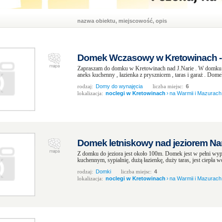
nazwa obiektu, miejscowość, opis
Domek Wczasowy w Kretowinach -
Zapraszam do domku w Kretowinach nad J.Narie . W domku zna
aneks kuchenny , łazienka z prysznicem , taras i garaż . Dome
rodzaj:
Domy do wynajęcia
liczba miejsc:
6
lokalizacja:
noclegi w Kretowinach
›
na Warmii i Mazurach
Domek letniskowy nad jeziorem Nar
Z domku do jeziora jest około 100m. Domek jest w pełni wy
kuchennym, sypialnię, dużą łazienkę, duży taras, jest ciepła wo
rodzaj:
Domki
liczba miejsc:
4
lokalizacja:
noclegi w Kretowinach
›
na Warmii i Mazurach