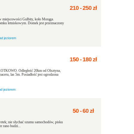
210
-
250
zł
 miejscowości Gulbity, koło Morąga.
mku letniskowym. Domek jest przeznaczony
ad jeziorem
150
-
180
zł
 KOTKOWO. Odległość 20km od Olsztyna,
ceru, las 5m. Posiadłość jest ogrodzona
ad jeziorem
50
-
60
zł
aretek; nie słychać szumu samochodów, pisku
e rano budzi...