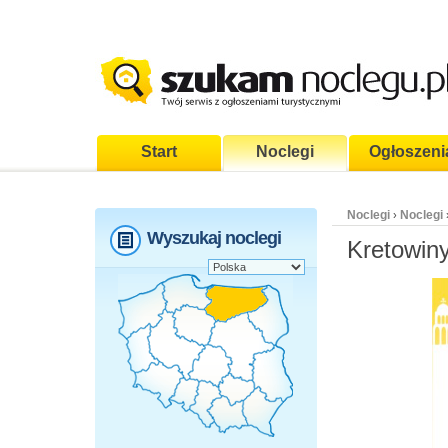
Start
Noclegi
Ogłoszeni
Noclegi
Noclegi
›
Wyszukaj noclegi
Kretowin