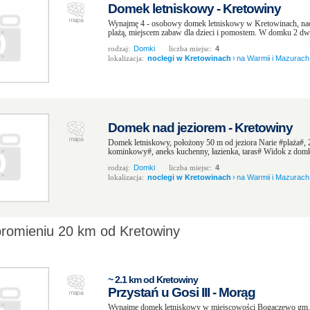
Domek letniskowy - Kretowiny
Wynajmę 4 - osobowy domek letniskowy w Kretowinach, nad j
plażą, miejscem zabaw dla dzieci i pomostem. W domku 2 dwu
rodzaj:
Domki
liczba miejsc:
4
lokalizacja:
noclegi w Kretowinach
›
na Warmii i Mazurach
Domek nad jeziorem - Kretowiny
Domek letniskowy, położony 50 m od jeziora Narie #plaża#,
kominkowy#, aneks kuchenny, łazienka, taras# Widok z domku
rodzaj:
Domki
liczba miejsc:
4
lokalizacja:
noclegi w Kretowinach
›
na Warmii i Mazurach
promieniu 20 km od Kretowiny
~ 2.1 km od Kretowiny
Przystań u Gosi III - Morąg
Wynajmę domek letniskowy w miejscowości Bogaczewo gm.