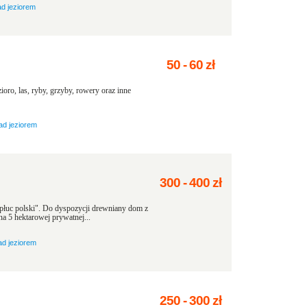
ad jeziorem
50
-
60
zł
oro, las, ryby, grzyby, rowery oraz inne
ad jeziorem
300
-
400
zł
łuc polski". Do dyspozycji drewniany dom z
na 5 hektarowej prywatnej...
ad jeziorem
250
-
300
zł