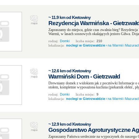
~ 11.9 km od Kretowiny
Rezydencja Warmińska - Gietrzwał
Zapraszamy do miejsca, gdzie czas zwalnia bieg? Rezydencj
Warmii, w lasach sosnowych okalających jezioro Giłwa. Dojaz
rodzaj:
Domki
liczba miejsc:
210
lokalizacja:
noclegi w Gietrzwałdzie
›
na Warmii i Mazurac
~ 12.6 km od Kretowiny
Warmiński Dom - Gietrzwałd
Drewniany domek z widokiem jak z pocztówki Informacje o d
stołem, kompletnie wyposażona kuchnia (piekarnik elektr., płyt
rodzaj:
Domki
liczba miejsc:
9
lokalizacja:
noclegi w Gietrzwałdzie
›
na Warmii i Mazurac
~ 12.9 km od Kretowiny
Gospodarstwo Agroturystyczne Agr
Zapraszamy Państwa serdecznie na wypoczynek do naszego 