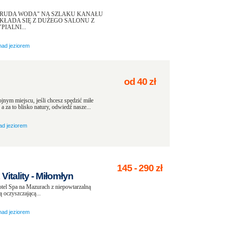
,,RUDA WODA" NA SZLAKU KANAŁU
ŁADA SIĘ Z DUŻEGO SALONU Z
IALNI...
nad jeziorem
od
40
zł
ym miejscu, jeśli chcesz spędzić miłe
 za to blisko natury, odwiedź nasze...
ad jeziorem
145
-
290
zł
itality - Miłomłyn
otel Spa na Mazurach z niepowtarzalną
 oczyszczającą...
nad jeziorem