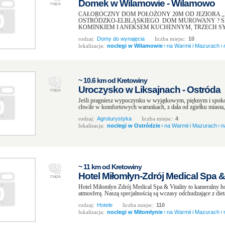
Domek w Wilamowie - Wilamowo
CAŁOROCZNY DOM POŁOŻONY 20M OD JEZIORA 
OSTRÓDZKO-ELBLĄSKIEGO. DOM MUROWANY ? SK
KOMINKIEM I ANEKSEM KUCHENNYM, TRZECH SYP
rodzaj:
Domy do wynajęcia
liczba miejsc:
10
lokalizacja:
noclegi w Wilamowie
›
na Warmii i Mazurach
›
~ 10.6 km od Kretowiny
Uroczysko w Liksajnach - Ostróda
Jeśli pragniesz wypoczynku w wyjątkowym, pięknym i spokojn
chwile w komfortowych warunkach, z dala od zgiełku miasta, a
rodzaj:
Agroturystyka
liczba miejsc:
4
lokalizacja:
noclegi w Ostródzie
›
na Warmii i Mazurach
›
n
~ 11 km od Kretowiny
Hotel Miłomłyn-Zdrój Medical Spa & V
Hotel Miłomłyn Zdrój Medical Spa & Vitality to kameralny h
atmosferą. Naszą specjalnością są wczasy odchudzające z dietą
rodzaj:
Hotele
liczba miejsc:
110
lokalizacja:
noclegi w Miłomłynie
›
na Warmii i Mazurach
›