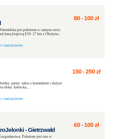
80
-
100
zł
d
a Warmińska jest położona w samym sercu
d trasą krajową E16: 17 km z Olsztyna...
h
›
nad jeziorem
150
-
250
zł
omku: parter: salon z kominkiem i dużym
a elektr. lodówka,...
h
›
nad jeziorem
60
-
100
zł
oJelonki - Gietrzwałd
Gospodarstwa. Położone jest ono w