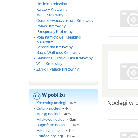
Hostele Kretowiny
Kwatery Kretowiny
Motel Kretowiny
Ośrodki wypoczynkowe Kretowiny
Pałace Kretowiny
Pensjonaty Kretowiny
Pola namiotowe, Kempingi
Kretowiny
Schroniska Kretowiny
Spa & Wellness Kretowiny
Sanatoria i Uzdrowiska Kretowiny
Wille Kretowiny
Zamki i Pałace Kretowiny
W pobliżu
Noclegi w 
Kretowiny noclegi
~
0km
Gulbity noclegi
~
4km
Morąg noclegi
~
4km
Miłakowo noclegi
~
9km
Bagieńsko noclegi
~
10km
Miłomłyn noclegi
~
11km
Ostróda noclegi
~
13km