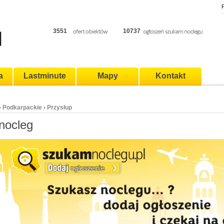
P
3551
10737
a
Lastminute
Mapy
Kontakt
Podkarpackie
Przysłup
›
›
nocleg