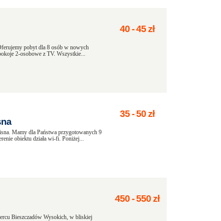
40
-
45
zł
Oferujemy pobyt dla 8 osób w nowych
okoje 2-osobowe z TV. Wszystkie...
35
-
50
zł
sna
Cisna. Mamy dla Państwa przygotowanych 9
nie obiektu działa wi-fi. Poniżej...
450
-
550
zł
rcu Bieszczadów Wysokich, w bliskiej