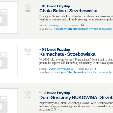
~ 0.9 km od Przysłup
Chata Balina - Strzebowiska
Nocleg w Bieszczadach w klimatycznej chacie. Zapraszamy do 
Wetliną w otulinie parku krajobrazowego w malowniczo poło
rodzaj:
Kwatery
liczba miejsc:
14
lokalizacja:
noclegi w Strzebowiskach
›
w Bieszczadach
›
~ 0.9 km od Przysłup
Kurnachata - Strzebowiska
W 2006 roku otworzyliśmy \"Kurnachata\" dom z bali ... cha
potem, bo raptem 155 lat później tchnęliśmy w nią nowe życie 
rodzaj:
Domy do wynajęcia
liczba miejsc:
6
lokalizacja:
noclegi w Strzebowiskach
›
w Bieszczadach
›
~ 1.3 km od Przysłup
Dom Gościnny BUKOWINA - Strze
Zapraszamy do Domu Gościnnego BUKOWINA zbudowanego 
myśliwskiego, a położonego na skraju wsi Strzebowiska prz
pokojami 2, 3 i 4...