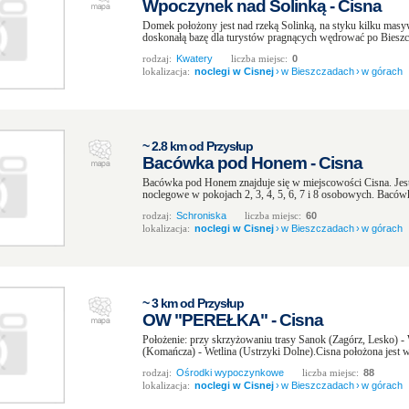
Wpoczynek nad Solinką - Cisna
Domek położony jest nad rzeką Solinką, na styku kilku mas
doskonałą bazę dla turystów pragnących wędrować po Bieszcz
rodzaj:
Kwatery
liczba miejsc:
0
lokalizacja:
noclegi w Cisnej
›
w Bieszczadach
›
w górach
~ 2.8 km od Przysłup
Bacówka pod Honem - Cisna
Bacówka pod Honem znajduje się w miejscowości Cisna. Jes
noclegowe w pokojach 2, 3, 4, 5, 6, 7 i 8 osobowych. Bacówk
rodzaj:
Schroniska
liczba miejsc:
60
lokalizacja:
noclegi w Cisnej
›
w Bieszczadach
›
w górach
~ 3 km od Przysłup
OW "PEREŁKA" - Cisna
Położenie: przy skrzyżowaniu trasy Sanok (Zagórz, Lesko) - 
(Komańcza) - Wetlina (Ustrzyki Dolne).Cisna położona jest 
rodzaj:
Ośrodki wypoczynkowe
liczba miejsc:
88
lokalizacja:
noclegi w Cisnej
›
w Bieszczadach
›
w górach