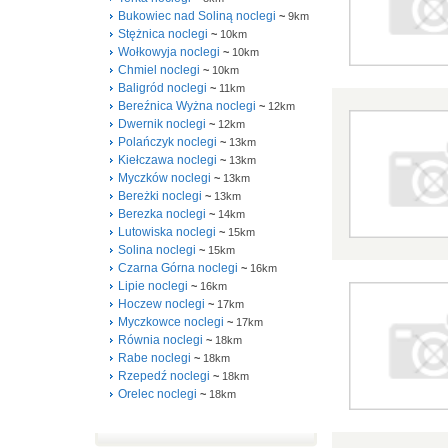
Bukowiec nad Soliną noclegi
~
9km
Stężnica noclegi
~
10km
Wołkowyja noclegi
~
10km
Chmiel noclegi
~
10km
Baligród noclegi
~
11km
Bereźnica Wyżna noclegi
~
12km
Dwernik noclegi
~
12km
Polańczyk noclegi
~
13km
Kiełczawa noclegi
~
13km
Myczków noclegi
~
13km
Bereżki noclegi
~
13km
Berezka noclegi
~
14km
Lutowiska noclegi
~
15km
Solina noclegi
~
15km
Czarna Górna noclegi
~
16km
Lipie noclegi
~
16km
Hoczew noclegi
~
17km
Myczkowce noclegi
~
17km
Równia noclegi
~
18km
Rabe noclegi
~
18km
Rzepedź noclegi
~
18km
Orelec noclegi
~
18km