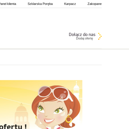
anel klienta
Szklarska Poręba
Karpacz
Zakopane
Dodaj ofertę