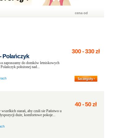
cena od
300
-
330
zł
- Polańczyk
apraszamy do domków letniskowych
 Polańczyk położonej nad...
rach
40
-
50
zł
szelkich starań, aby czuli sie Państwo u
spozycji duże, komfortowe pokoje...
ach