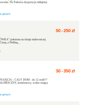
bowiska. Do Państwa dyspozycji oddajemy
w górach
50
-
250
zł
 położona na skraju malowniczej
sną, a Wetliną,...
h
30
-
350
zł
NAJĘCIA – CAŁY DOM - do 12 osób!!!
 CAŁOROCZNY, komfortowy, wolno stojący
w górach