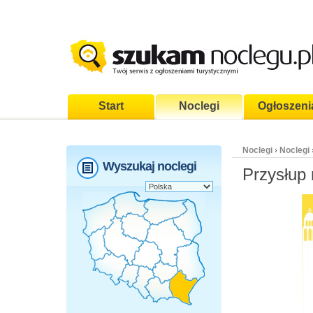
Start
Noclegi
Ogłoszeni
Noclegi
Noclegi
›
Wyszukaj noclegi
Przysłup 