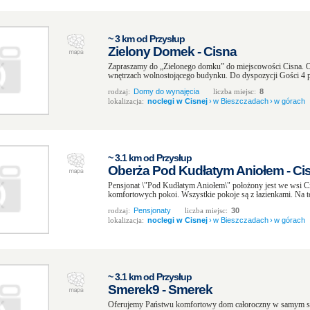
~ 3 km od Przysłup
Zielony Domek - Cisna
Zapraszamy do „Zielonego domku” do miejscowości Cisna. 
wnętrzach wolnostojącego budynku. Do dyspozycji Gości 4 p
rodzaj:
Domy do wynajęcia
liczba miejsc:
8
lokalizacja:
noclegi w Cisnej
›
w Bieszczadach
›
w górach
~ 3.1 km od Przysłup
Oberża Pod Kudłatym Aniołem - Ci
Pensjonat \"Pod Kudłatym Aniołem\" położony jest we wsi 
komfortowych pokoi. Wszystkie pokoje są z łazienkami. Na tere
rodzaj:
Pensjonaty
liczba miejsc:
30
lokalizacja:
noclegi w Cisnej
›
w Bieszczadach
›
w górach
~ 3.1 km od Przysłup
Smerek9 - Smerek
Oferujemy Państwu komfortowy dom całoroczny w samym se