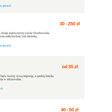
w górach
30
-
250
zł
a skraju malowniczej wioski Strzebowiska.
ną małą kuchnię oraz łazienkę....
w górach
od
35
zł
c barw tworzy żywą impresję, a spokój dotyka
enia w odczuwaniu...
ach
40
-
50
zł