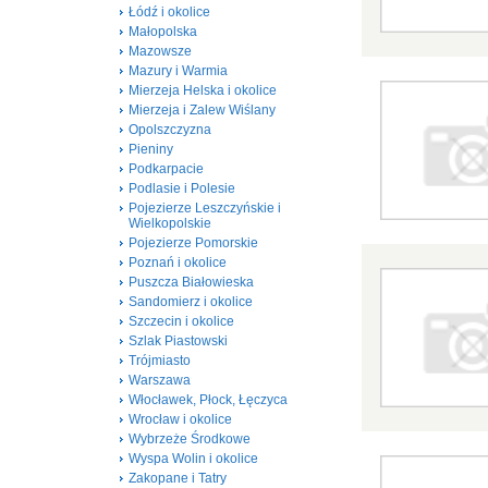
Łódź i okolice
Małopolska
Mazowsze
Mazury i Warmia
Mierzeja Helska i okolice
Mierzeja i Zalew Wiślany
Opolszczyzna
Pieniny
Podkarpacie
Podlasie i Polesie
Pojezierze Leszczyńskie i
Wielkopolskie
Pojezierze Pomorskie
Poznań i okolice
Puszcza Białowieska
Sandomierz i okolice
Szczecin i okolice
Szlak Piastowski
Trójmiasto
Warszawa
Włocławek, Płock, Łęczyca
Wrocław i okolice
Wybrzeże Środkowe
Wyspa Wolin i okolice
Zakopane i Tatry