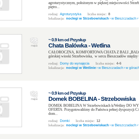
agroturystycznym, położonym w pięknej miejscowości Strze
piętro...
rodzaj:
Agroturystyka
liczba miejsc:
8
lokalizacja:
noclegi w Strzebowiskach
›
w Bieszczadach
›
~ 0.9 km od Przysłup
Chata Balówka - Wetlina
CAŁOROCZNA, KOMFORTOWA CHATA Z BALI „BALÓWKA”
górskiej wioski Strzebowiska, w sercu Bieszczadów między Ci
rodzaj:
Domy do wynajęcia
liczba miejsc:
4-6
lokalizacja:
noclegi w Wetlinie
›
w Bieszczadach
›
w górac
~ 0.9 km od Przysłup
Domek BOBELINA - Strzebowiska
DOMEK BOBELINA W Strzebowiskach k/Wetliny DO WY
OFERTA: Przygotowaliśmy do Państwa pełnej dyspozycji
dom...
rodzaj:
Domki
liczba miejsc:
12
lokalizacja:
noclegi w Strzebowiskach
›
w Bieszczadach
›