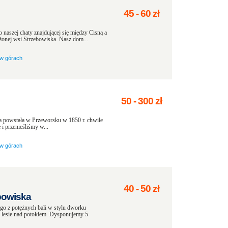
45
-
60
zł
naszej chaty znajdującej się między Cisną a
żonej wsi Strzebowiska. Nasz dom...
w górach
50
-
300
zł
ta powstała w Przeworsku w 1850 r. chwile
i przenieśliśmy w...
w górach
40
-
50
zł
bowiska
z potężnych bali w stylu dworku
y lesie nad potokiem. Dysponujemy 5