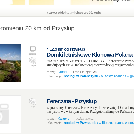
nazwa obiektu, miejscowość, opis
promieniu 20 km od Przysłup
~ 12.5 km od Przysłup
Domki letniskowe Klonowa Polana 
MAMY JESZCZE WOLNE TERMINY Serdecznie Państwa z
znajdujących się w malowniczej bieszczadzkiej miejscowości
rodzaj:
Domki
liczba miejsc:
24
lokalizacja:
noclegi w Polańczyku
›
w Bieszczadach
›
w gó
Fereczata - Przysłup
Zapraszamy Państwa w Bieszczady do Fereczatej. Dokładamy w
nas jak w we własnym domu. Przygotowaliśmy do Państwa dy
rodzaj:
Kwatery
liczba miejsc:
lokalizacja:
noclegi w Przysłupie
›
w Bieszczadach
›
w gór