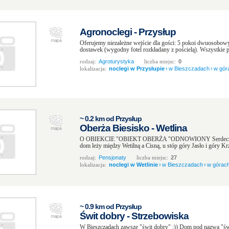
Agronoclegi - Przysłup
Oferujemy niezależne wejście dla gości: 5 pokoi dwuosobo
dostawek (wygodny fotel rozkładany z pościelą). Wszystkie po
rodzaj:
Agroturystyka
liczba miejsc:
0
lokalizacja:
noclegi w Przysłupie
›
w Bieszczadach
›
w gór
~ 0.2 km od Przysłup
Oberża Biesisko - Wetlina
O OBIEKCIE "OBIEKT OBERŻA "ODNOWIONY Serdecznie 
dom leży między Wetilną a Cisną, u stóp góry Jasło i góry Kr
rodzaj:
Pensjonaty
liczba miejsc:
27
lokalizacja:
noclegi w Wetlinie
›
w Bieszczadach
›
w górac
~ 0.9 km od Przysłup
Świt dobry - Strzebowiska
W Bieszczadach zawsze "świt dobry" :)) Dom pod nazwą "św