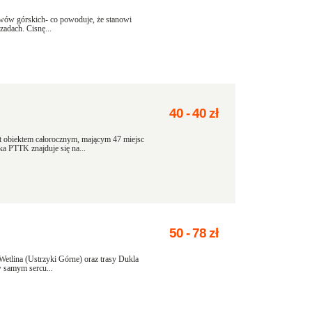
ywów górskich- co powoduje, że stanowi
adach. Cisnę...
40
-
40
zł
t obiektem całorocznym, mającym 47 miejsc
a PTTK znajduje się na...
50
-
78
zł
Wetlina (Ustrzyki Górne) oraz trasy Dukla
w samym sercu...