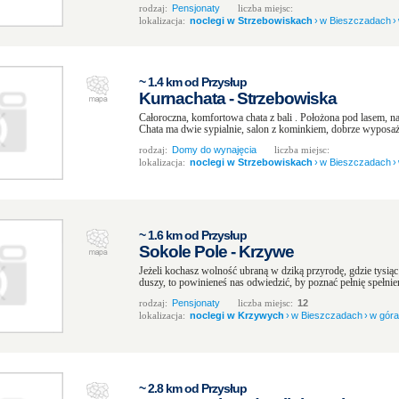
rodzaj:
Pensjonaty
liczba miejsc:
lokalizacja:
noclegi w Strzebowiskach
›
w Bieszczadach
›
~ 1.4 km od Przysłup
Kurnachata - Strzebowiska
Całoroczna, komfortowa chata z bali . Położona pod lasem, n
Chata ma dwie sypialnie, salon z kominkiem, dobrze wyposażo
rodzaj:
Domy do wynajęcia
liczba miejsc:
lokalizacja:
noclegi w Strzebowiskach
›
w Bieszczadach
›
~ 1.6 km od Przysłup
Sokole Pole - Krzywe
Jeżeli kochasz wolność ubraną w dziką przyrodę, gdzie tysią
duszy, to powinieneś nas odwiedzić, by poznać pełnię spełni
rodzaj:
Pensjonaty
liczba miejsc:
12
lokalizacja:
noclegi w Krzywych
›
w Bieszczadach
›
w gór
~ 2.8 km od Przysłup