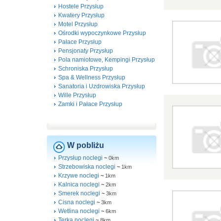
Hostele Przysłup
Kwatery Przysłup
Motel Przysłup
Ośrodki wypoczynkowe Przysłup
Pałace Przysłup
Pensjonaty Przysłup
Pola namiotowe, Kempingi Przysłup
Schroniska Przysłup
Spa & Wellness Przysłup
Sanatoria i Uzdrowiska Przysłup
Wille Przysłup
Zamki i Pałace Przysłup
W pobliżu
Przysłup noclegi
~
0km
Strzebowiska noclegi
~
1km
Krzywe noclegi
~
1km
Kalnica noclegi
~
2km
Smerek noclegi
~
3km
Cisna noclegi
~
3km
Wetlina noclegi
~
6km
Terka noclegi
~
8km