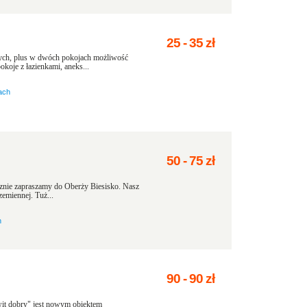
25
-
35
zł
wych, plus w dwóch pokojach możliwość
koje z łazienkami, aneks...
ach
50
-
75
zł
zapraszamy do Oberży Biesisko. Nasz
zemiennej. Tuż...
h
90
-
90
zł
it dobry" jest nowym obiektem