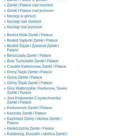
Zamki i Pałace nad morzem
Zamki i Pałace nad jeziorem
Noclegi w górach
Noclegi nad morzem
Noclegi nad jeziorem
Beskid Niski Zamki i Pałace
Beskid Sądecki Zamki i Pałace
Beskid Śląski i Żywiecki Zamki i
Pałace
Bieszczady Zamki i Pałace
Bory Tucholskie Zamki i Pałace
Czeskie Karkonosze Zamki i Pałace
Dolny Śląsk Zamki i Pałace
Gorce Zamki i Pałace
Górny Śląsk Zamki i Pałace
Góry Wałbrzyskie, Kamienne, Sowie
Zamki i Pałace
Jura Krakowsko-Częstochowska
Zamki i Pałace
Karkonosze Zamki i Pałace
Kaszuby Zamki i Pałace
Kazimierz Dolny i okolice Zamki i
Pałace
Kielecczyzna Zamki i Pałace
Kołobrzeg, Koszalin i okolica Zamki i