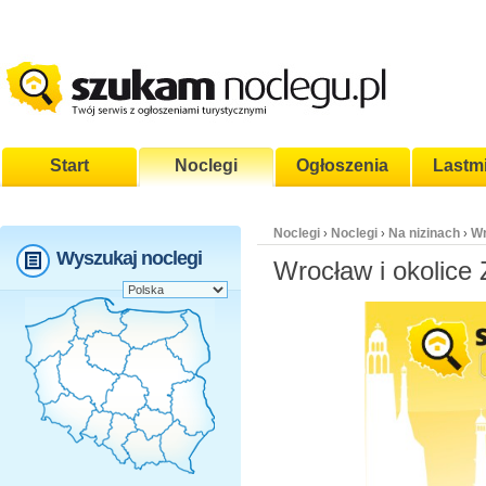
Start
Noclegi
Ogłoszenia
Lastm
Noclegi
Noclegi
Na nizinach
Wr
›
›
›
Wyszukaj noclegi
Wrocław i okolice 