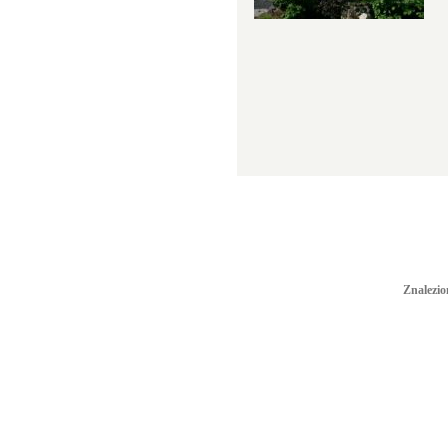
Znalezio