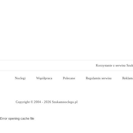
Korzystanie z serwisu Szu
Noclegi
Współpraca
Polecane
Regulamin serwisu
Reklam
Copyright © 2004 - 2026 Szukamnoclegu.pl
Error opening cache file