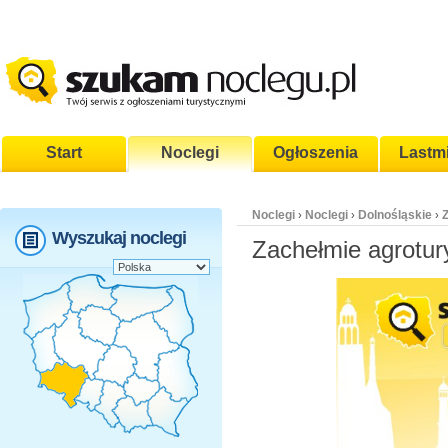
Start
Noclegi
Ogłoszenia
Lastm
Noclegi
Noclegi
Dolnośląskie
›
›
›
Wyszukaj noclegi
Zachełmie agrotur