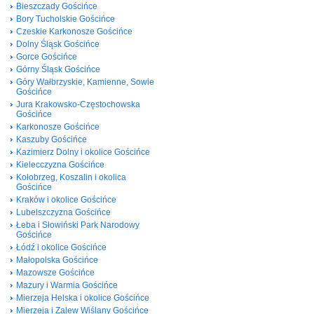
Bieszczady Gościńce
Bory Tucholskie Gościńce
Czeskie Karkonosze Gościńce
Dolny Śląsk Gościńce
Gorce Gościńce
Górny Śląsk Gościńce
Góry Wałbrzyskie, Kamienne, Sowie
Gościńce
Jura Krakowsko-Częstochowska
Gościńce
Karkonosze Gościńce
Kaszuby Gościńce
Kazimierz Dolny i okolice Gościńce
Kielecczyzna Gościńce
Kołobrzeg, Koszalin i okolica
Gościńce
Kraków i okolice Gościńce
Lubelszczyzna Gościńce
Łeba i Słowiński Park Narodowy
Gościńce
Łódź i okolice Gościńce
Małopolska Gościńce
Mazowsze Gościńce
Mazury i Warmia Gościńce
Mierzeja Helska i okolice Gościńce
Mierzeja i Zalew Wiślany Gościńce