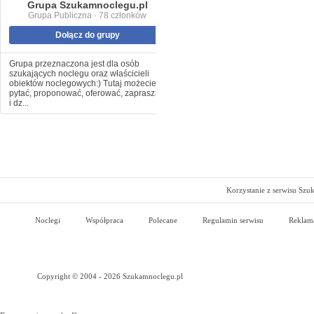
Grupa Szukamnoclegu.pl
Grupa Publiczna · 78 członków
Dołącz do grupy
Grupa przeznaczona jest dla osób
szukających noclegu oraz właścicieli
obiektów noclegowych:) Tutaj możecie
pytać, proponować, oferować, zapraszać
i dz...
Korzystanie z serwisu Szu
Noclegi
Współpraca
Polecane
Regulamin serwisu
Reklam
Copyright © 2004 - 2026 Szukamnoclegu.pl