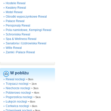
Hostele Rewal
Kwatery Rewal
Motel Rewal
Ośrodki wypoczynkowe Rewal
Pałace Rewal
Pensjonaty Rewal
Pola namiotowe, Kempingi Rewal
Schroniska Rewal
Spa & Wellness Rewal
Sanatoria i Uzdrowiska Rewal
Wille Rewal
Zamki i Pałace Rewal
W pobliżu
Rewal noclegi
~
0km
Trzęsacz noclegi
~
1km
Niechorze noclegi
~
3km
Pobierowo noclegi
~
4km
Pogorzelica noclegi
~
5km
Łukęcin noclegi
~
6km
Cerkwica noclegi
~
6km
Dziwnówek noclegi
~
9km