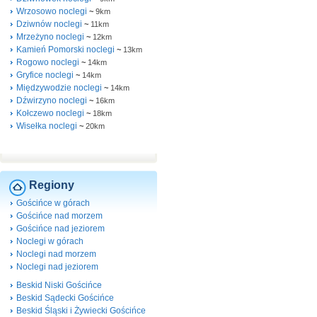
Wrzosowo noclegi
~
9km
Dziwnów noclegi
~
11km
Mrzeżyno noclegi
~
12km
Kamień Pomorski noclegi
~
13km
Rogowo noclegi
~
14km
Gryfice noclegi
~
14km
Międzywodzie noclegi
~
14km
Dźwirzyno noclegi
~
16km
Kołczewo noclegi
~
18km
Wisełka noclegi
~
20km
Regiony
Gościńce w górach
Gościńce nad morzem
Gościńce nad jeziorem
Noclegi w górach
Noclegi nad morzem
Noclegi nad jeziorem
Beskid Niski Gościńce
Beskid Sądecki Gościńce
Beskid Śląski i Żywiecki Gościńce