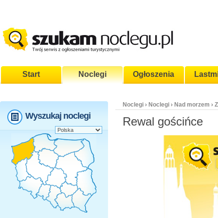
Start
Noclegi
Ogłoszenia
Lastm
Noclegi
Noclegi
Nad morzem
Z
›
›
›
Wyszukaj noclegi
Rewal gościńce