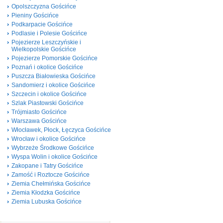
Opolszczyzna Gościńce
Pieniny Gościńce
Podkarpacie Gościńce
Podlasie i Polesie Gościńce
Pojezierze Leszczyńskie i
Wielkopolskie Gościńce
Pojezierze Pomorskie Gościńce
Poznań i okolice Gościńce
Puszcza Białowieska Gościńce
Sandomierz i okolice Gościńce
Szczecin i okolice Gościńce
Szlak Piastowski Gościńce
Trójmiasto Gościńce
Warszawa Gościńce
Włocławek, Płock, Łęczyca Gościńce
Wrocław i okolice Gościńce
Wybrzeże Środkowe Gościńce
Wyspa Wolin i okolice Gościńce
Zakopane i Tatry Gościńce
Zamość i Roztocze Gościńce
Ziemia Chełmińska Gościńce
Ziemia Kłodzka Gościńce
Ziemia Lubuska Gościńce