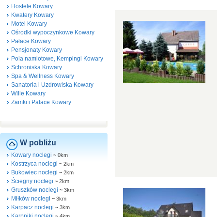
Hostele Kowary
Kwatery Kowary
Motel Kowary
Ośrodki wypoczynkowe Kowary
Pałace Kowary
Pensjonaty Kowary
Pola namiotowe, Kempingi Kowary
Schroniska Kowary
Spa & Wellness Kowary
Sanatoria i Uzdrowiska Kowary
Wille Kowary
Zamki i Pałace Kowary
W pobliżu
Kowary noclegi
~
0km
Kostrzyca noclegi
~
2km
Bukowiec noclegi
~
2km
Ściegny noclegi
~
2km
Gruszków noclegi
~
3km
Miłków noclegi
~
3km
Karpacz noclegi
~
3km
Karpniki noclegi
~
4km