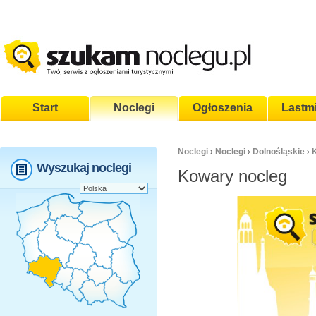
Start
Noclegi
Ogłoszenia
Lastm
Noclegi
Noclegi
Dolnośląskie
›
›
›
Wyszukaj noclegi
Kowary nocleg