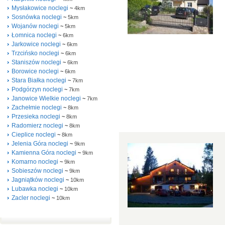
Mysłakowice noclegi
~
4km
Sosnówka noclegi
~
5km
Wojanów noclegi
~
5km
Łomnica noclegi
~
6km
Jarkowice noclegi
~
6km
Trzcińsko noclegi
~
6km
Staniszów noclegi
~
6km
Borowice noclegi
~
6km
Stara Białka noclegi
~
7km
Podgórzyn noclegi
~
7km
Janowice Wielkie noclegi
~
7km
Zachełmie noclegi
~
8km
Przesieka noclegi
~
8km
Radomierz noclegi
~
8km
Cieplice noclegi
~
8km
Jelenia Góra noclegi
~
9km
Kamienna Góra noclegi
~
9km
Komarno noclegi
~
9km
Sobieszów noclegi
~
9km
Jagniątków noclegi
~
10km
Lubawka noclegi
~
10km
Zacler noclegi
~
10km