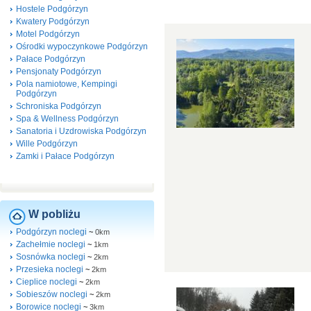
Hostele Podgórzyn
Kwatery Podgórzyn
Motel Podgórzyn
Ośrodki wypoczynkowe Podgórzyn
Pałace Podgórzyn
Pensjonaty Podgórzyn
Pola namiotowe, Kempingi
Podgórzyn
Schroniska Podgórzyn
Spa & Wellness Podgórzyn
Sanatoria i Uzdrowiska Podgórzyn
Wille Podgórzyn
Zamki i Pałace Podgórzyn
W pobliżu
Podgórzyn noclegi
~
0km
Zachełmie noclegi
~
1km
Sosnówka noclegi
~
2km
Przesieka noclegi
~
2km
Cieplice noclegi
~
2km
Sobieszów noclegi
~
2km
Borowice noclegi
~
3km