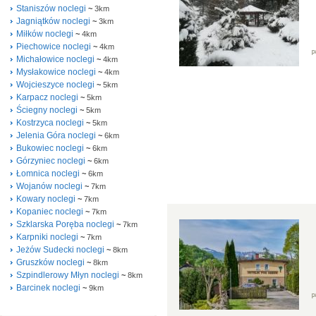
Staniszów noclegi
~
3km
Jagniątków noclegi
~
3km
Miłków noclegi
~
4km
Piechowice noclegi
~
4km
Michałowice noclegi
~
4km
Mysłakowice noclegi
~
4km
Wojcieszyce noclegi
~
5km
Karpacz noclegi
~
5km
Ściegny noclegi
~
5km
Kostrzyca noclegi
~
5km
Jelenia Góra noclegi
~
6km
Bukowiec noclegi
~
6km
Górzyniec noclegi
~
6km
Łomnica noclegi
~
6km
Wojanów noclegi
~
7km
Kowary noclegi
~
7km
Kopaniec noclegi
~
7km
Szklarska Poręba noclegi
~
7km
Karpniki noclegi
~
7km
Jeżów Sudecki noclegi
~
8km
Gruszków noclegi
~
8km
Szpindlerowy Młyn noclegi
~
8km
Barcinek noclegi
~
9km