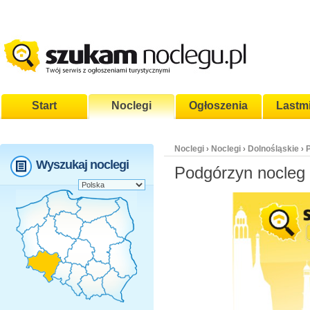
Start
Noclegi
Ogłoszenia
Lastm
Noclegi
Noclegi
Dolnośląskie
›
›
›
Wyszukaj noclegi
Podgórzyn nocleg