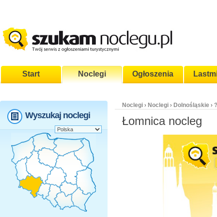
Start
Noclegi
Ogłoszenia
Lastm
Noclegi
Noclegi
Dolnośląskie
›
›
›
Wyszukaj noclegi
Łomnica nocleg