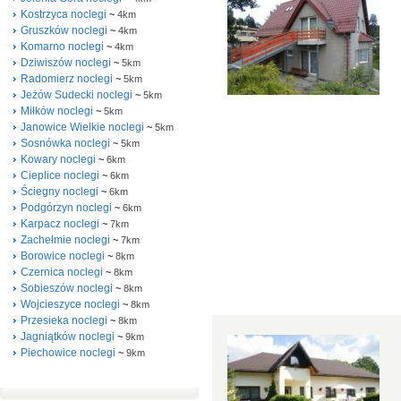
Kostrzyca noclegi
~
4km
Gruszków noclegi
~
4km
Komarno noclegi
~
4km
Dziwiszów noclegi
~
5km
Radomierz noclegi
~
5km
Jeżów Sudecki noclegi
~
5km
Miłków noclegi
~
5km
Janowice Wielkie noclegi
~
5km
Sosnówka noclegi
~
5km
Kowary noclegi
~
6km
Cieplice noclegi
~
6km
Ściegny noclegi
~
6km
Podgórzyn noclegi
~
6km
Karpacz noclegi
~
7km
Zachełmie noclegi
~
7km
Borowice noclegi
~
8km
Czernica noclegi
~
8km
Sobieszów noclegi
~
8km
Wojcieszyce noclegi
~
8km
Przesieka noclegi
~
8km
Jagniątków noclegi
~
9km
Piechowice noclegi
~
9km