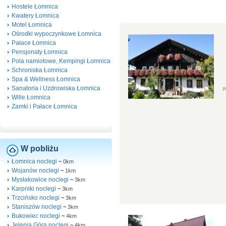
Hostele Łomnica
Kwatery Łomnica
Motel Łomnica
Ośrodki wypoczynkowe Łomnica
Pałace Łomnica
Pensjonaty Łomnica
Pola namiotowe, Kempingi Łomnica
Schroniska Łomnica
Spa & Wellness Łomnica
Sanatoria i Uzdrowiska Łomnica
Wille Łomnica
Zamki i Pałace Łomnica
W pobliżu
Łomnica noclegi
~
0km
Wojanów noclegi
~
1km
Mysłakowice noclegi
~
3km
Karpniki noclegi
~
3km
Trzcińsko noclegi
~
3km
Staniszów noclegi
~
3km
Bukowiec noclegi
~
4km
Jelenia Góra noclegi
~
4km