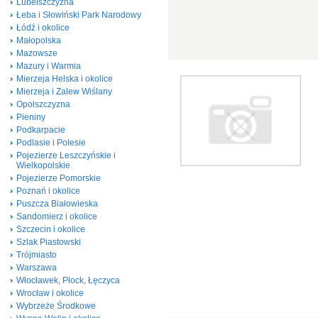
Lubelszczyzna
Łeba i Słowiński Park Narodowy
Łódź i okolice
Małopolska
Mazowsze
Mazury i Warmia
Mierzeja Helska i okolice
Mierzeja i Zalew Wiślany
Opolszczyzna
Pieniny
Podkarpacie
Podlasie i Polesie
Pojezierze Leszczyńskie i
Wielkopolskie
Pojezierze Pomorskie
Poznań i okolice
Puszcza Białowieska
Sandomierz i okolice
Szczecin i okolice
Szlak Piastowski
Trójmiasto
Warszawa
Włocławek, Płock, Łęczyca
Wrocław i okolice
Wybrzeże Środkowe