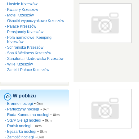
Hostele Krzeszów
Kwatery Krzeszów
Motel Krzeszów
Ośrodki wypoczynkowe Krzeszów
Pałace Krzeszów
Pensjonaty Krzeszów
Pola namiotowe, Kempingi
Krzeszów
Schroniska Krzeszów
Spa & Wellness Krzeszów
Sanatoria i Uzdrowiska Krzeszów
Wille Krzeszów
Zamki i Pałace Krzeszów
W pobliżu
Brenno noclegi
~
0km
Partęczyny noclegi
~
0km
Ruda Kameralna noclegi
~
0km
Stary Gieląd noclegi
~
0km
Rańsk noclegi
~
0km
Bęczarka noclegi
~
0km
Zamość noclegi
~
0km