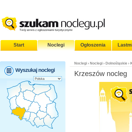
Start
Noclegi
Ogłoszenia
Lastm
Noclegi
Noclegi
Dolnośląskie
›
›
›
Wyszukaj noclegi
Krzeszów nocleg