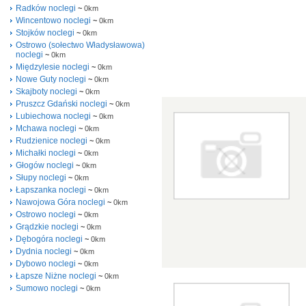
Radków noclegi
~
0km
Wincentowo noclegi
~
0km
Stojków noclegi
~
0km
Ostrowo (sołectwo Władysławowa)
noclegi
~
0km
Międzylesie noclegi
~
0km
Nowe Guty noclegi
~
0km
Skajboty noclegi
~
0km
Pruszcz Gdański noclegi
~
0km
Lubiechowa noclegi
~
0km
Mchawa noclegi
~
0km
Rudzienice noclegi
~
0km
Michałki noclegi
~
0km
Głogów noclegi
~
0km
Słupy noclegi
~
0km
Łapszanka noclegi
~
0km
Nawojowa Góra noclegi
~
0km
Ostrowo noclegi
~
0km
Grądzkie noclegi
~
0km
Dębogóra noclegi
~
0km
Dydnia noclegi
~
0km
Dybowo noclegi
~
0km
Łapsze Niżne noclegi
~
0km
Sumowo noclegi
~
0km