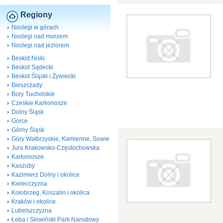
Regiony
Noclegi w górach
Noclegi nad morzem
Noclegi nad jeziorem
Beskid Niski
Beskid Sądecki
Beskid Śląski i Żywiecki
Bieszczady
Bory Tucholskie
Czeskie Karkonosze
Dolny Śląsk
Gorce
Górny Śląsk
Góry Wałbrzyskie, Kamienne, Sowie
Jura Krakowsko-Częstochowska
Karkonosze
Kaszuby
Kazimierz Dolny i okolice
Kielecczyzna
Kołobrzeg, Koszalin i okolica
Kraków i okolice
Lubelszczyzna
Łeba i Słowiński Park Narodowy