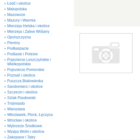
Łódź i okolice
Małopolska
Mazowsze
Mazury i Warmia
Mierzeja Helska i okolice
Mierzeja i Zalew Wiślany
Opolszczyzna
Pieniny
Podkarpacie
Podlasie i Polesie
Pojezierze Leszczyńskie i
Wielkopolskie
Pojezierze Pomorskie
Poznań i okolice
Puszcza Białowieska
Sandomierz i okolice
Szczecin i okolice
Szlak Piastowski
Trójmiasto
Warszawa
Włocławek, Płock, Łęczyca
Wrocław i okolice
Wybrzeże Środkowe
Wyspa Wolin i okolice
Zakopane i Tatry