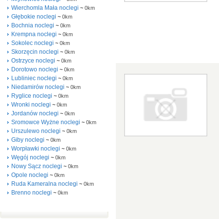
Wierchomla Mała noclegi
~
0km
Głębokie noclegi
~
0km
Bochnia noclegi
~
0km
Krempna noclegi
~
0km
Sokolec noclegi
~
0km
Skorzęcin noclegi
~
0km
Ostrzyce noclegi
~
0km
Dorotowo noclegi
~
0km
Lubliniec noclegi
~
0km
Niedamirów noclegi
~
0km
Ryglice noclegi
~
0km
Wronki noclegi
~
0km
Jordanów noclegi
~
0km
Sromowce Wyżne noclegi
~
0km
Urszulewo noclegi
~
0km
Giby noclegi
~
0km
Worpławki noclegi
~
0km
Węgój noclegi
~
0km
Nowy Sącz noclegi
~
0km
Opole noclegi
~
0km
Ruda Kameralna noclegi
~
0km
Brenno noclegi
~
0km