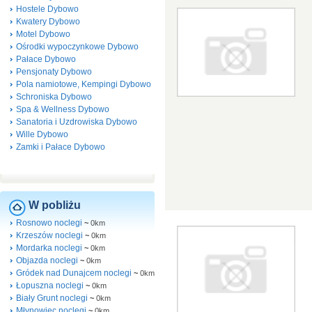
Hostele Dybowo
Kwatery Dybowo
Motel Dybowo
Ośrodki wypoczynkowe Dybowo
Pałace Dybowo
Pensjonaty Dybowo
Pola namiotowe, Kempingi Dybowo
Schroniska Dybowo
Spa & Wellness Dybowo
Sanatoria i Uzdrowiska Dybowo
Wille Dybowo
Zamki i Pałace Dybowo
W pobliżu
Rosnowo noclegi
~
0km
Krzeszów noclegi
~
0km
Mordarka noclegi
~
0km
Objazda noclegi
~
0km
Gródek nad Dunajcem noclegi
~
0km
Łopuszna noclegi
~
0km
Biały Grunt noclegi
~
0km
Młynowiec noclegi
~
0km