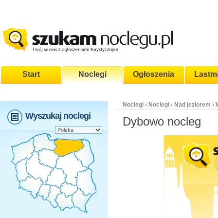
Start
Noclegi
Ogłoszenia
Lastm
Noclegi
Noclegi
Nad jeziorem
›
›
›
Wyszukaj noclegi
Dybowo nocleg