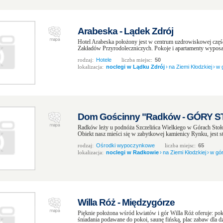
Arabeska - Lądek Zdrój
Hotel Arabeska położony jest w centrum uzdrowiskowej częśc
Zakładów Przyrodoleczniczych. Pokoje i apartamenty wyposaż
rodzaj:
Hotele
liczba miejsc:
50
lokalizacja:
noclegi w Lądku Zdrój
›
na Ziemi Kłodzkiej
›
w 
Dom Gościnny "Radków - GÓRY 
Radków leży u podnóża Szczelińca Wielkiego w Górach Sto
Obiekt nasz mieści się w zabytkowej kamienicy Rynku, jest st
rodzaj:
Ośrodki wypoczynkowe
liczba miejsc:
65
lokalizacja:
noclegi w Radkowie
›
na Ziemi Kłodzkiej
›
w gó
Willa Róż - Międzygórze
Pięknie położona wśród kwiatów i gór Willa Róż oferuje: pok
śniadania podawane do pokoi, saunę fińską, plac zabaw dla dziec