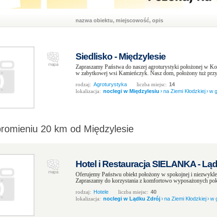
nazwa obiektu, miejscowość, opis
Siedlisko - Międzylesie
Zapraszamy Państwa do naszej agroturystyki położonej w Kot
w zabytkowej wsi Kamieńczyk. Nasz dom, położony tuż przy gr
rodzaj:
Agroturystyka
liczba miejsc:
14
lokalizacja:
noclegi w Międzylesiu
›
na Ziemi Kłodzkiej
›
w 
promieniu 20 km od Międzylesie
Hotel i Restauracja SIELANKA - Ląd
Oferujemy Państwu obiekt położony w spokojnej i niezwykle
Zapraszamy do korzystania z komfortowo wyposażonych pokoi z
rodzaj:
Hotele
liczba miejsc:
40
lokalizacja:
noclegi w Lądku Zdrój
›
na Ziemi Kłodzkiej
›
w 