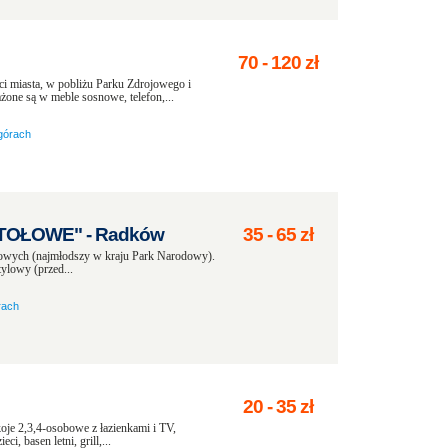
70
-
120
zł
i miasta, w pobliżu Parku Zdrojowego i
one są w meble sosnowe, telefon,...
górach
STOŁOWE" - Radków
35
-
65
zł
łowych (najmłodszy w kraju Park Narodowy).
ylowy (przed...
rach
20
-
35
zł
oje 2,3,4-osobowe z łazienkami i TV,
i, basen letni, grill,...