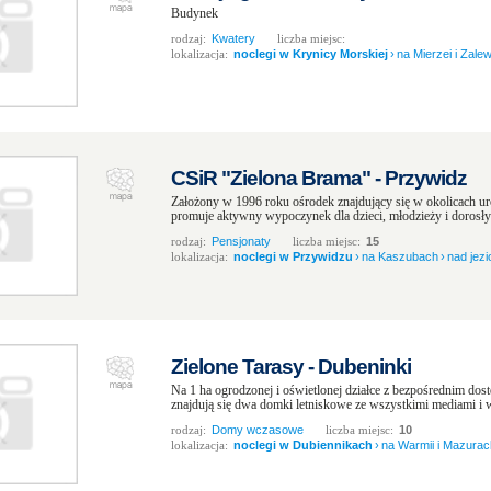
Budynek
rodzaj:
Kwatery
liczba miejsc:
lokalizacja:
noclegi w Krynicy Morskiej
›
na Mierzei i Zale
CSiR "Zielona Brama" - Przywidz
Założony w 1996 roku ośrodek znajdujący się w okolicach uro
promuje aktywny wypoczynek dla dzieci, młodzieży i dorosłych
rodzaj:
Pensjonaty
liczba miejsc:
15
lokalizacja:
noclegi w Przywidzu
›
na Kaszubach
›
nad jez
Zielone Tarasy - Dubeninki
Na 1 ha ogrodzonej i oświetlonej działce z bezpośrednim do
znajdują się dwa domki letniskowe ze wszystkimi mediami i w
rodzaj:
Domy wczasowe
liczba miejsc:
10
lokalizacja:
noclegi w Dubiennikach
›
na Warmii i Mazurac