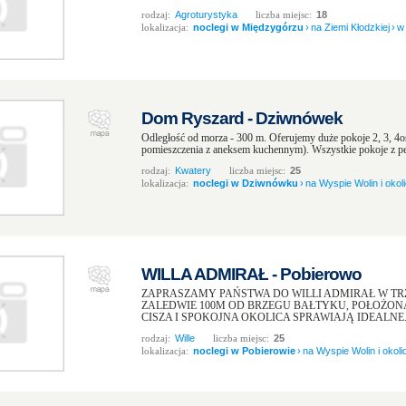
rodzaj:
Agroturystyka
liczba miejsc:
18
lokalizacja:
noclegi w Międzygórzu
›
na Ziemi Kłodzkiej
›
w
Dom Ryszard - Dziwnówek
Odległość od morza - 300 m. Oferujemy duże pokoje 2, 3, 4
pomieszczenia z aneksem kuchennym). Wszystkie pokoje z p
rodzaj:
Kwatery
liczba miejsc:
25
lokalizacja:
noclegi w Dziwnówku
›
na Wyspie Wolin i okol
WILLA ADMIRAŁ - Pobierowo
ZAPRASZAMY PAŃSTWA DO WILLI ADMIRAŁ W TR
ZALEDWIE 100M OD BRZEGU BAŁTYKU, POŁOŻO
CISZA I SPOKOJNA OKOLICA SPRAWIAJĄ IDEALNE.
rodzaj:
Wille
liczba miejsc:
25
lokalizacja:
noclegi w Pobierowie
›
na Wyspie Wolin i okoli