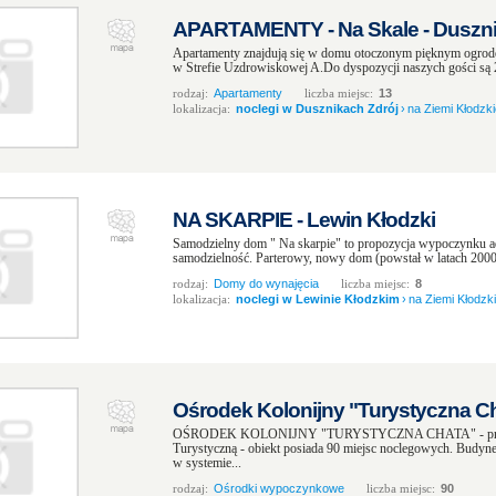
APARTAMENTY - Na Skale - Dusznik
Apartamenty znajdują się w domu otoczonym pięknym ogrode
w Strefie Uzdrowiskowej A.Do dyspozycji naszych gości są 2
rodzaj:
Apartamenty
liczba miejsc:
13
lokalizacja:
noclegi w Dusznikach Zdrój
›
na Ziemi Kłodzki
NA SKARPIE - Lewin Kłodzki
Samodzielny dom " Na skarpie" to propozycja wypoczynku ad
samodzielność. Parterowy, nowy dom (powstał w latach 2000-
rodzaj:
Domy do wynajęcia
liczba miejsc:
8
lokalizacja:
noclegi w Lewinie Kłodzkim
›
na Ziemi Kłodzki
Ośrodek Kolonijny "Turystyczna Cha
OŚRODEK KOLONIJNY "TURYSTYCZNA CHATA" - prowad
Turystyczną - obiekt posiada 90 miejsc noclegowych. Budy
w systemie...
rodzaj:
Ośrodki wypoczynkowe
liczba miejsc:
90