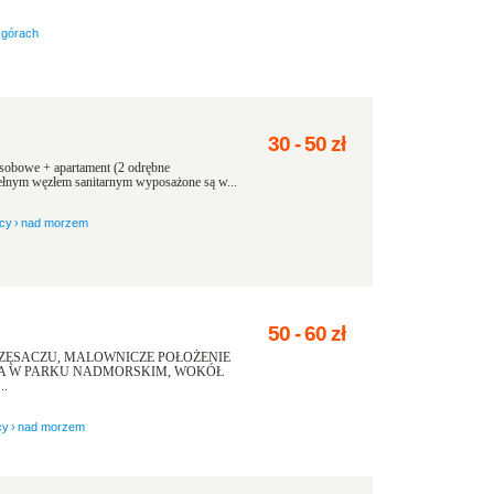
 górach
30
-
50
zł
osobowe + apartament (2 odrębne
ełnym węzłem sanitarnym wyposażone są w...
icy
›
nad morzem
50
-
60
zł
ZĘSACZU, MALOWNICZE POŁOŻENIE
NA W PARKU NADMORSKIM, WOKÓŁ
..
cy
›
nad morzem