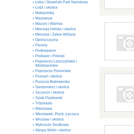
Łeba i Słowiński Park Narodowy
Łódź i okolice
Małopolska
Mazowsze
Mazury i Warmia
Mierzeja Helska i okolice
Mierzeja i Zalew Wiślany
Opolszczyzna
Pieniny
Podkarpacie
Podlasie i Polesie
Pojezierze Leszczyńskie i
Wielkopolskie
Pojezierze Pomorskie
Poznań i okolice
Puszcza Białowieska
Sandomierz i okolice
Szczecin i okolice
Szlak Piastowski
Trójmiasto
Warszawa
Włocławek, Płock, Łęczyca
Wrocław i okolice
Wybrzeże Środkowe
Wyspa Wolin i okolice