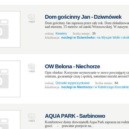
Dom gościnny Jan - Dziwnówek
Dom gościnny Jan zaprasza przez cały rok. Dom zlokalizow
nad morzem, 15 metrów od zatoki Wrzosowskiej. W naszym pen
rodzaj:
Kwatery
liczba miejsc:
35
lokalizacja:
noclegi w Dziwnówku
›
na Wyspie Wolin i okol
OW Belona - Niechorze
Opis obiektu: Korzystne usytuowanie w nowo powstającej czę
centrum, gwarantuje ciszę i spokój, natomiast morski aerozol 
rodzaj:
Ośrodki wypoczynkowe
liczba miejsc:
84
lokalizacja:
noclegi w Niechorzu
›
w Kołobrzegu Koszalinie 
AQUA PARK - Sarbinowo
Komfortowe domy drewniane& Aqua Park zaprasza na rodzin
gosci - prawatne przejscie na...