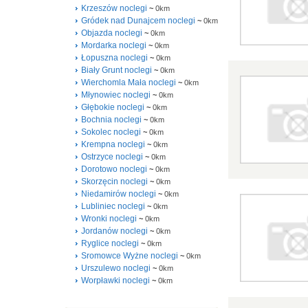
Krzeszów noclegi
~
0km
Gródek nad Dunajcem noclegi
~
0km
Objazda noclegi
~
0km
Mordarka noclegi
~
0km
Łopuszna noclegi
~
0km
Biały Grunt noclegi
~
0km
Wierchomla Mała noclegi
~
0km
Młynowiec noclegi
~
0km
Głębokie noclegi
~
0km
Bochnia noclegi
~
0km
Sokolec noclegi
~
0km
Krempna noclegi
~
0km
Ostrzyce noclegi
~
0km
Dorotowo noclegi
~
0km
Skorzęcin noclegi
~
0km
Niedamirów noclegi
~
0km
Lubliniec noclegi
~
0km
Wronki noclegi
~
0km
Jordanów noclegi
~
0km
Ryglice noclegi
~
0km
Sromowce Wyżne noclegi
~
0km
Urszulewo noclegi
~
0km
Worpławki noclegi
~
0km