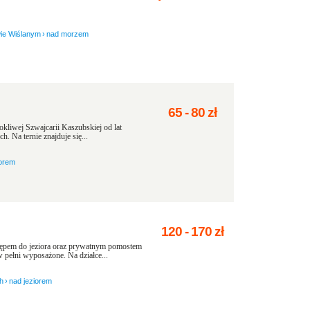
wie Wiślanym
›
nad morzem
65
-
80
zł
kliwej Szwajcarii Kaszubskiej od lat
. Na ternie znajduje się...
iorem
120
-
170
zł
stępem do jeziora oraz prywatnym pomostem
 pełni wyposażone. Na działce...
h
›
nad jeziorem