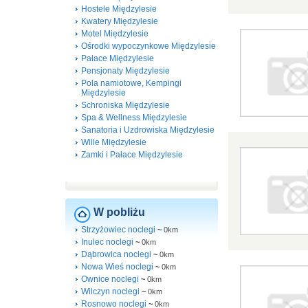
Hostele Międzylesie
Kwatery Międzylesie
Motel Międzylesie
Ośrodki wypoczynkowe Międzylesie
Pałace Międzylesie
Pensjonaty Międzylesie
Pola namiotowe, Kempingi
Międzylesie
Schroniska Międzylesie
Spa & Wellness Międzylesie
Sanatoria i Uzdrowiska Międzylesie
Wille Międzylesie
Zamki i Pałace Międzylesie
W pobliżu
Strzyżowiec noclegi
~
0km
Inulec noclegi
~
0km
Dąbrowica noclegi
~
0km
Nowa Wieś noclegi
~
0km
Ownice noclegi
~
0km
Wilczyn noclegi
~
0km
Rosnowo noclegi
~
0km