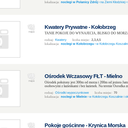
lokalizacja:
noclegi w Polanicy Zdrój
›
na Ziemi Kłodzkiej
›
Kwatery Prywatne - Kołobrzeg
TANIE POKOJE DO WYNAJECIA, BLISKO DO MORZA 
rodzaj:
Kwatery
liczba miejsc:
2,3,4,5
lokalizacja:
noclegi w Kołobrzegu
›
w Kołobrzegu Koszalini
Ośrodek Wczasowy FŁT - Mielno
Ośrodek położony jest 300m od morza i 200m od jeziora Jam
osobowymi z łazienkami i bez łazienek. Na terenie Osrodka zna
rodzaj:
Ośrodki wypoczynkowe
liczba miejsc:
70
lokalizacja:
noclegi w Mielnie
›
w Kołobrzegu Koszalinie i ok
Pokoje gościnne - Krynica Morska