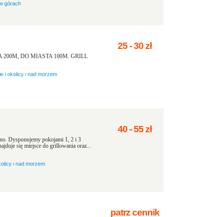
w górach
25
-
30
zł
200M, DO MIASTA 100M. GRILL
e i okolicy
›
nad morzem
40
-
55
zł
no. Dysponujemy pokojami 1, 2 i 3
jduje się miejsce do grillowania oraz...
olicy
›
nad morzem
patrz cennik