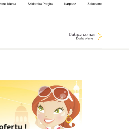
anel klienta
Szklarska Poręba
Karpacz
Zakopane
Dodaj ofertę