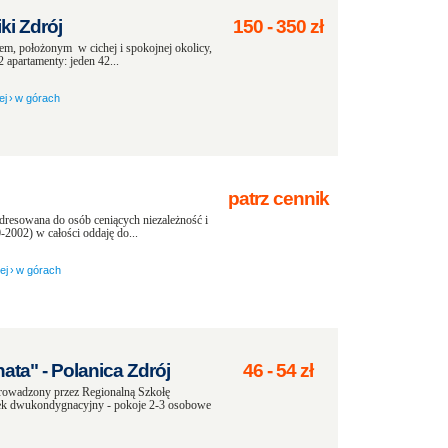
i Zdrój
150
-
350
zł
m, położonym w cichej i spokojnej okolicy,
 apartamenty: jeden 42...
ej
›
w górach
patrz cennik
resowana do osób ceniących niezależność i
2002) w całości oddaję do...
ej
›
w górach
ta" - Polanica Zdrój
46
-
54
zł
zony przez Regionalną Szkołę
nek dwukondygnacyjny - pokoje 2-3 osobowe