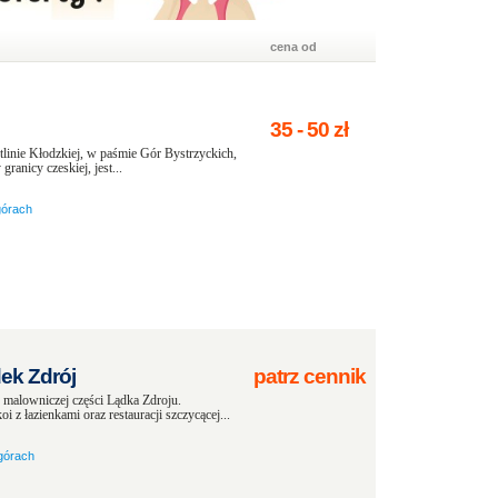
cena od
35
-
50
zł
linie Kłodzkiej, w paśmie Gór Bystrzyckich,
anicy czeskiej, jest...
górach
ek Zdrój
patrz cennik
 malowniczej części Lądka Zdroju.
 łazienkami oraz restauracji szczycącej...
górach