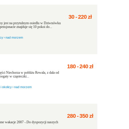
30
-
220
zł
any jest na przytulnym osiedlu w Dziwnówku
sjonacie znajduje się 10 pokoi do...
icy
›
nad morzem
180
-
240
zł
ści Niechorza w pobliżu Rewala, z dala od
bogaty w cząsteczki...
i okolicy
›
nad morzem
280
-
350
zł
ne wakacje 2007 -.Do dyspozycji naszych