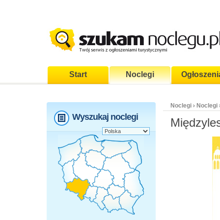
Start
Noclegi
Ogłoszeni
Noclegi
Noclegi
›
Wyszukaj noclegi
Międzyles