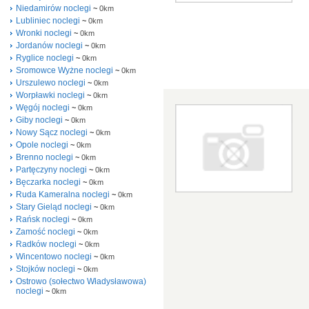
Niedamirów noclegi
~
0km
Lubliniec noclegi
~
0km
Wronki noclegi
~
0km
Jordanów noclegi
~
0km
Ryglice noclegi
~
0km
Sromowce Wyżne noclegi
~
0km
Urszulewo noclegi
~
0km
Worpławki noclegi
~
0km
Węgój noclegi
~
0km
Giby noclegi
~
0km
Nowy Sącz noclegi
~
0km
Opole noclegi
~
0km
Brenno noclegi
~
0km
Partęczyny noclegi
~
0km
Bęczarka noclegi
~
0km
Ruda Kameralna noclegi
~
0km
Stary Gieląd noclegi
~
0km
Rańsk noclegi
~
0km
Zamość noclegi
~
0km
Radków noclegi
~
0km
Wincentowo noclegi
~
0km
Stojków noclegi
~
0km
Ostrowo (sołectwo Władysławowa)
noclegi
~
0km