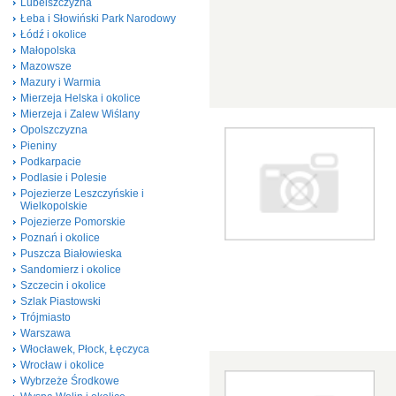
Lubelszczyzna
Łeba i Słowiński Park Narodowy
Łódź i okolice
Małopolska
Mazowsze
Mazury i Warmia
Mierzeja Helska i okolice
Mierzeja i Zalew Wiślany
Opolszczyzna
Pieniny
Podkarpacie
Podlasie i Polesie
Pojezierze Leszczyńskie i
Wielkopolskie
Pojezierze Pomorskie
Poznań i okolice
Puszcza Białowieska
Sandomierz i okolice
Szczecin i okolice
Szlak Piastowski
Trójmiasto
Warszawa
Włocławek, Płock, Łęczyca
Wrocław i okolice
Wybrzeże Środkowe