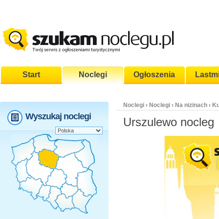
Start
Noclegi
Ogłoszenia
Lastm
Noclegi
Noclegi
Na nizinach
Ku
›
›
›
Wyszukaj noclegi
Urszulewo nocleg