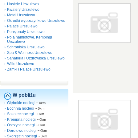
Hostele Urszulewo
Kwatery Urszulewo
Motel Urszulewo
Ośrodki wypoczynkowe Urszulewo
Pałace Urszulewo
Pensjonaty Urszulewo
Pola namiotowe, Kempingi
Urszulewo
Schroniska Urszulewo
Spa & Wellness Urszulewo
Sanatoria i Uzdrowiska Urszulewo
Wille Urszulewo
Zamki i Pałace Urszulewo
W pobliżu
Głębokie noclegi
~
0km
Bochnia noclegi
~
0km
Sokolec noclegi
~
0km
Krempna noclegi
~
0km
Ostrzyce noclegi
~
0km
Dorotowo noclegi
~
0km
Skorzęcin noclegi
~
0km