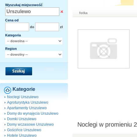
Wyszukaj miejscowość
fotka
Cena od
do
zł
Kategoria
Region
Kategorie
Noclegi Urszulewo
Agroturystyka Urszulewo
Apartamenty Urszulewo
Domy do wynajęcia Urszulewo
Domki Urszulewo
Noclegi w promieniu 
Domy wczasowe Urszulewo
Gościńce Urszulewo
Hotele Urszulewo