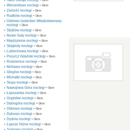
Stary Gieląd noclegi
~
0km
Wincentowo noclegi
~
0km
Zamość noclegi
~
0km
Radków noclegi
~
0km
Ostrowo (sołectwo Władysławowa)
noclegi
~
0km
Stojków noclegi
~
0km
Nowe Guty noclegi
~
0km
Międzylesie noclegi
~
0km
Skajboty noclegi
~
0km
Lubiechowa noclegi
~
0km
Pruszcz Gdański noclegi
~
0km
Rudzienice noclegi
~
0km
Mchawa noclegi
~
0km
Głogów noclegi
~
0km
Michałki noclegi
~
0km
Słupy noclegi
~
0km
Nawojowa Góra noclegi
~
0km
Łapszanka noclegi
~
0km
Grądzkie noclegi
~
0km
Dębogóra noclegi
~
0km
Ostrowo noclegi
~
0km
Dybowo noclegi
~
0km
Dydnia noclegi
~
0km
Łapsze Niżne noclegi
~
0km
Sumowo noclegi
~
0km