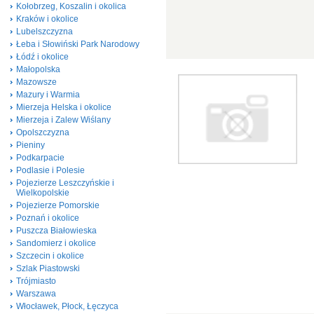
Kołobrzeg, Koszalin i okolica
Kraków i okolice
Lubelszczyzna
Łeba i Słowiński Park Narodowy
Łódź i okolice
Małopolska
Mazowsze
Mazury i Warmia
Mierzeja Helska i okolice
Mierzeja i Zalew Wiślany
Opolszczyzna
Pieniny
Podkarpacie
Podlasie i Polesie
Pojezierze Leszczyńskie i
Wielkopolskie
Pojezierze Pomorskie
Poznań i okolice
Puszcza Białowieska
Sandomierz i okolice
Szczecin i okolice
Szlak Piastowski
Trójmiasto
Warszawa
Włocławek, Płock, Łęczyca