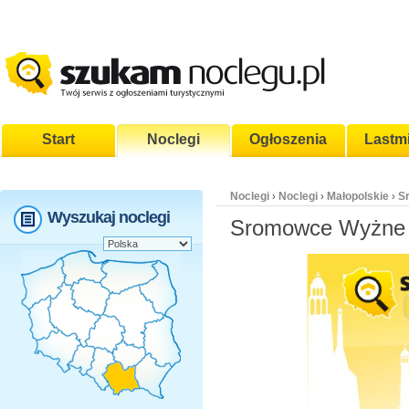
Start
Noclegi
Ogłoszenia
Lastm
Noclegi
Noclegi
Małopolskie
S
›
›
›
Wyszukaj noclegi
Sromowce Wyżne 