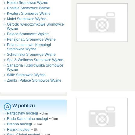
Hotele Sromowce Wyżne
Hostele Sromowce Wyżne
Kwatery Sromowce Wyżne
Motel Sromowce Wyżne
Ośrodki wypoczynkowe Sromowce
Wyżne
Pałace Sromowce Wyżne
Pensjonaty Sromowce Wyżne
Pola namiotowe, Kempingi
Sromowce Wyżne
Schroniska Sromowce Wyżne
Spa & Wellness Sromowce Wyżne
Sanatoria i Uzdrowiska Sromowce
Wyżne
Wille Sromowce Wyżne
Zamki i Pałace Sromowce Wyżne
W pobliżu
Partęczyny noclegi
~
0km
Ruda Kameralna noclegi
~
0km
Brenno noclegi
~
0km
Rańsk noclegi
~
0km